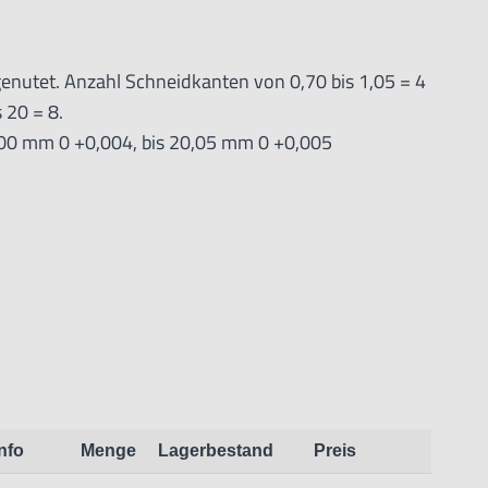
lgenutet. Anzahl Schneidkanten von 0,70 bis 1,05 = 4
s 20 = 8.
6,00 mm 0 +0,004, bis 20,05 mm 0 +0,005
 dem Produkt vertraute Anwender sowie Handwerker
dungszweck geeignet.
chäden und Verletzungen führen.
Info
Menge
Lagerbestand
Preis