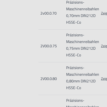
Präzisions-
Hogetex/Kometex B.V., Gesinkkampstr
Maschinenreibahlen
Info@hogetex.com
2v00.0.70
Zeig
0,70mm DIN212D
HSSE-Co
Präzisions-
Maschinenreibahlen
2V00.0.75
Zeig
0,75mm DIN212D
HSSE-Co
Präzisions-
Maschinenreibahlen
2V00.0.80
Zeig
0,80mm DIN212D
HSSE-Co
Präzisions-