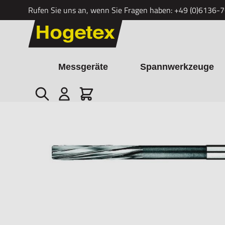
Rufen Sie uns an, wenn Sie Fragen haben:
+49 (0)6136-
Zum Inhalt springen
Messgeräte
Spannwerkzeuge
Suche
Cart
Startseite
/
Präzisions-Maschinenreibahlen HSSE-Co