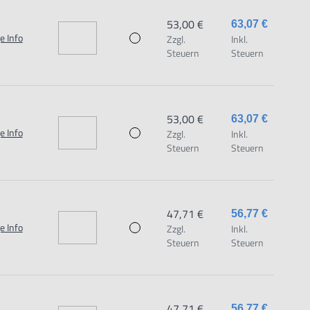
aat 1,7051 HR Varsseveld/ Netherlands, email:
53,00 €
63,07 €
e Info
Zzgl.
Inkl.
Steuern
Steuern
53,00 €
63,07 €
e Info
Zzgl.
Inkl.
Steuern
Steuern
47,71 €
56,77 €
e Info
Zzgl.
Inkl.
Steuern
Steuern
47,71 €
56,77 €