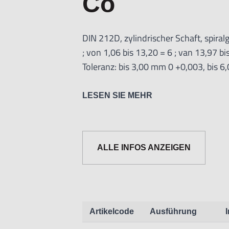
Co
DIN 212D, zylindrischer Schaft, spira
; von 1,06 bis 13,20 = 6 ; van 13,97 bi
Toleranz: bis 3,00 mm 0 +0,003, bis 
LESEN SIE MEHR
ALLE INFOS ANZEIGEN
Informationen zur Produktsicherheit:
Nur für technisch versierte und mit
geeignet.
Nur für den vorhergesehenen Verwen
Unsachgemäße Verwendung kann zu S
Artikelcode
Ausführung
Importeur/Hersteller: