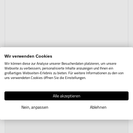
Wir verwenden Cookies
Wir können diese zur Analyse unserer Besucherdaten platzieren, um unsere
Webseite zu verbessern, personalisierte Inhalte anzuzeigen und Ihnen ein
großartiges Webseiten-Erlebnis zu bieten. Für weitere Informationen zu den von
uns verwendeten Cookies öffnen Sie die Einstellungen.
Alle akzeptieren
Nein, anpassen
Ablehnen
The price depends on the options chosen on the product page
Einfacher Rundschalttisch CC