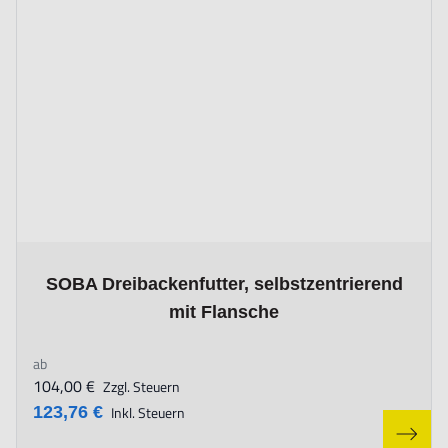
The price depends on the options chosen on the product page
SOBA Dreibackenfutter, selbstzentrierend
mit Flansche
ab
104,00 €
Zzgl. Steuern
123,76 €
Inkl. Steuern