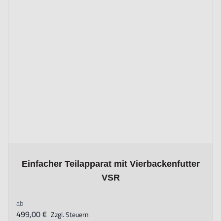
The price depends on the options chosen on the product page
Einfacher Teilapparat mit Vierbackenfutter
VSR
ab
499,00 €
Zzgl. Steuern