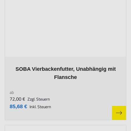
The price depends on the options chosen on the product page
SOBA Vierbackenfutter, Unabhängig mit
Flansche
ab
72,00 €
Zzgl. Steuern
85,68 €
Inkl. Steuern