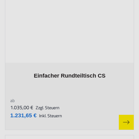
The price depends on the options chosen on the product page
Einfacher Rundteiltisch CS
ab
1.035,00 €
Zzgl. Steuern
1.231,65 €
Inkl. Steuern