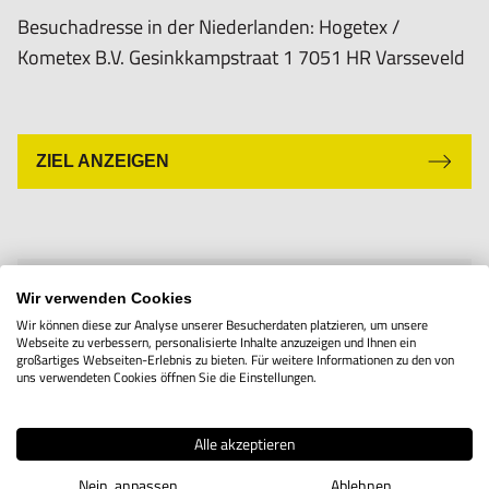
Besuchadresse in der Niederlanden: Hogetex /
Kometex B.V. Gesinkkampstraat 1 7051 HR Varsseveld
ZIEL ANZEIGEN
Wir verwenden Cookies
Wir können diese zur Analyse unserer Besucherdaten platzieren, um unsere
Werkzeuge in höchster Qualität zu fairen
Webseite zu verbessern, personalisierte Inhalte anzuzeigen und Ihnen ein
Preisen!
großartiges Webseiten-Erlebnis zu bieten. Für weitere Informationen zu den von
uns verwendeten Cookies öffnen Sie die Einstellungen.
Sie suchen das beste Werkzeug von Spitzenmarken?
Im Werkzeug-Onlineshop von Hogetex werden Sie
Alle akzeptieren
garantiert fündig! Wir bieten Ihnen eine breite
Nein, anpassen
Ablehnen