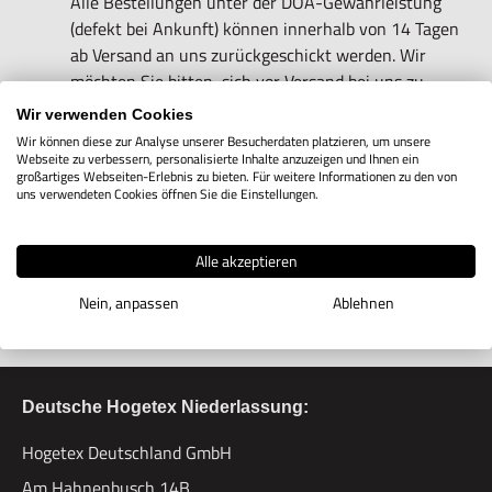
Alle Bestellungen unter der DOA-Gewährleistung
(defekt bei Ankunft) können innerhalb von 14 Tagen
ab Versand an uns zurückgeschickt werden. Wir
möchten Sie bitten, sich vor Versand bei uns zu
melden, damit wir die Details besprechen können.
Wir verwenden Cookies
Wir können diese zur Analyse unserer Besucherdaten platzieren, um unsere
Webseite zu verbessern, personalisierte Inhalte anzuzeigen und Ihnen ein
großartiges Webseiten-Erlebnis zu bieten. Für weitere Informationen zu den von
uns verwendeten Cookies öffnen Sie die Einstellungen.
Immer direkter Kontakt
Alle akzeptieren
Sichere und schnelle Lieferung
Nein, anpassen
Ablehnen
Großhandel für Europa
Deutsche Hogetex Niederlassung:
Hogetex Deutschland GmbH
Am Hahnenbusch 14B