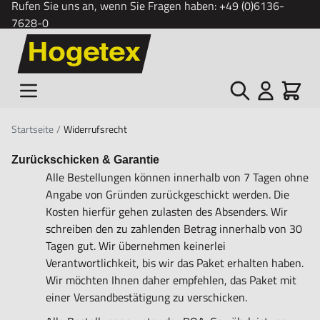
Rufen Sie uns an, wenn Sie Fragen haben:
+49 (0)6136-
7628-0
Zum Inhalt springen
Suche
Cart
Startseite
/
Widerrufsrecht
Zurückschicken & Garantie
Alle Bestellungen können innerhalb von 7 Tagen ohne
Angabe von Gründen zurückgeschickt werden. Die
Kosten hierfür gehen zulasten des Absenders. Wir
schreiben den zu zahlenden Betrag innerhalb von 30
Tagen gut. Wir übernehmen keinerlei
Verantwortlichkeit, bis wir das Paket erhalten haben.
Wir möchten Ihnen daher empfehlen, das Paket mit
einer Versandbestätigung zu verschicken.