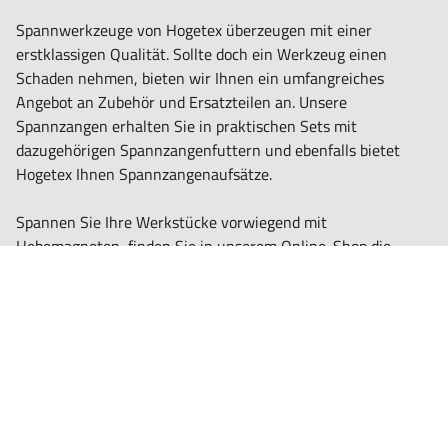
Spannwerkzeuge von Hogetex überzeugen mit einer
erstklassigen Qualität. Sollte doch ein
Werkzeug
einen
Schaden nehmen, bieten wir Ihnen ein umfangreiches
Angebot an Zubehör
und Ersatzteilen an. Unsere
Spannzangen erhalten Sie in praktischen Sets mit
dazugehörigen Spannzangenfuttern und ebenfalls bietet
Hogetex Ihnen Spannzangenaufsätze.
Spannen Sie Ihre Werkstücke vorwiegend mit
Hebemagneten, finden Sie in unserem Online-Shop die
passenden Entmagnetisierungsgeräte. In jeder gut sortierten
Werkstatt sind Spänesammler oder Längenanschläge
unverzichtbar. Als optimale Ergänzung zu unseren
hochwertigen Spannwerkzeugen finden Sie das Zubehör von
namhaften Herstellern.
Unser Sortiment besteht aus Marken wie Destaco, ERON,
Vertex, Bison oder auch SOBA. Dank unserer langjährigen