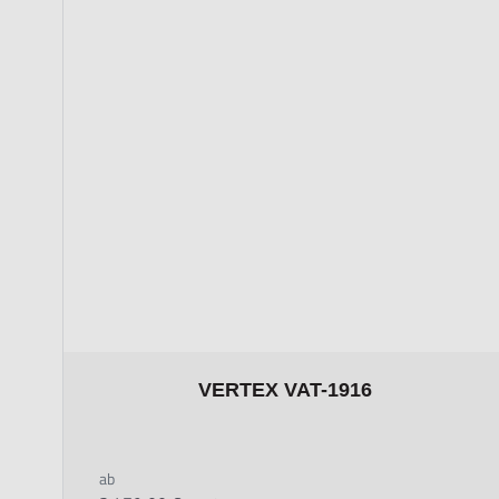
The price depends on the options chosen on the prod
VERTEX VAT-1916
ab