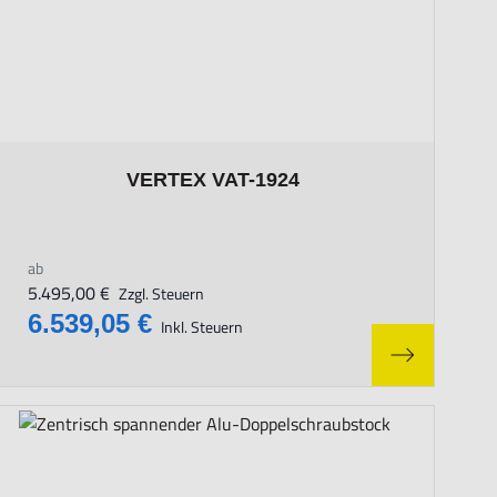
page
The price depends on the options chosen on the product page
VERTEX VAT-1924
ab
5.495,00 €
Zzgl. Steuern
6.539,05 €
Inkl. Steuern