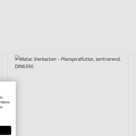
zu
rlebnis
ie