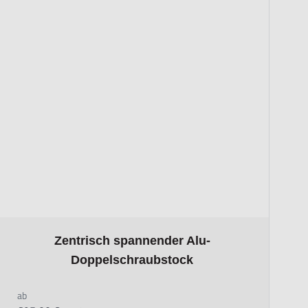
page
The price depends on the options chosen on the product page
Zentrisch spannender Alu-
Doppelschraubstock
ab