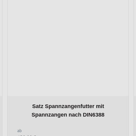
uct page
The price depends on the options chosen on the product 
Satz Spannzangenfutter mit
Spannzangen nach DIN6388
ab