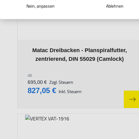
Nein, anpassen
Ablehnen
The price depends on the options chosen on the prod
Matac Dreibacken - Planspiralfutter,
zentrierend, DIN 55029 (Camlock)
ab
695,00 €
Zzgl. Steuern
827,05 €
Inkl. Steuern