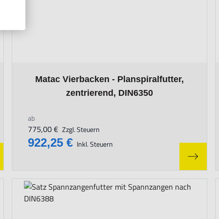
uct page
The price depends on the options chosen on the product 
Matac Vierbacken - Planspiralfutter,
zentrierend, DIN6350
ab
775,00 €
Zzgl. Steuern
922,25 €
Inkl. Steuern