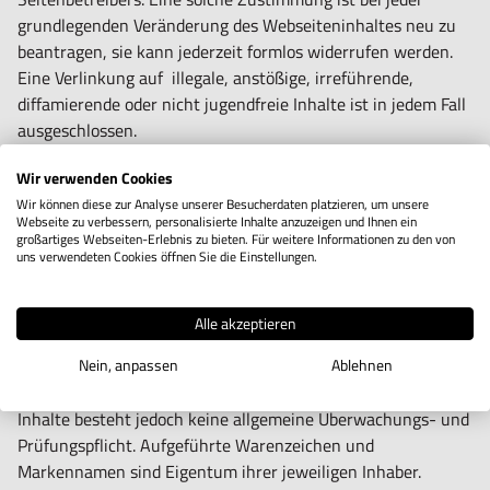
grundlegenden Veränderung des Webseiteninhaltes neu zu
beantragen, sie kann jederzeit formlos widerrufen werden.
Eine Verlinkung auf illegale, anstößige, irreführende,
diffamierende oder nicht jugendfreie Inhalte ist in jedem Fall
ausgeschlossen.
Wir verwenden Cookies
Die Inhalte unserer Webseite werden mit größter Sorgfalt
Wir können diese zur Analyse unserer Besucherdaten platzieren, um unsere
erstellt. Dennoch kann keine Garantie für Aktualität und
Webseite zu verbessern, personalisierte Inhalte anzuzeigen und Ihnen ein
Vollständigkeit übernommen werden.
großartiges Webseiten-Erlebnis zu bieten. Für weitere Informationen zu den von
uns verwendeten Cookies öffnen Sie die Einstellungen.
Für alle mittels Querverweis (Link) verbundene Webinhalte
übernimmt der Seitenbetreiber keine Verantwortung, da es
Alle akzeptieren
sich dabei um keine eigenen Inhalte handelt. Externe Links
Nein, anpassen
Ablehnen
wurden auf rechtswidrige Inhalte überprüft, zum jeweiligen
Zeitpunkt waren solche nicht erkennbar. Bezüglich fremder
Inhalte besteht jedoch keine allgemeine Überwachungs- und
Prüfungspflicht. Aufgeführte Warenzeichen und
Markennamen sind Eigentum ihrer jeweiligen Inhaber.