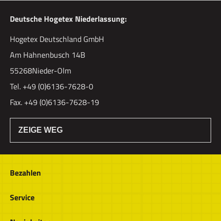
Deutsche Hogetex Niederlassung:
Hogetex Deutschland GmbH
Am Hahnenbusch 14B
55268Nieder-Olm
Tel. +49 (0)6136-7628-0
Fax. +49 (0)6136-7628-19
ZEIGE WEG
Bezahlen
Bestellung & Zahlung
Service
Widerrufsrecht
Über Hogetex