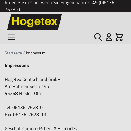
Rufen Sie uns an, wenn Sie Fragen haben:
+49 (0)6136-
7628-0
Zum Inhalt springen
Suche
Cart
Startseite
/
Impressum
Impressum:
Hogetex Deutschland GmbH
Am Hahnenbusch 14b
55268 Nieder-Olm
Tel. 06136-7628-0
Fax. 06136-7628-19
Geschäftsführer: Robert A.H. Pondes