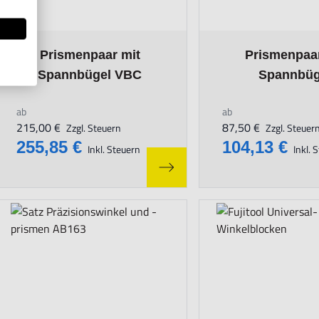
The price depends on the options chosen on the product page
The price depends o
Prismenpaar mit
Prismenpaar
Spannbügel VBC
Spannbüg
ab
ab
215,00 €
87,50 €
Zzgl. Steuern
Zzgl. Steuer
255,85 €
104,13 €
Inkl. Steuern
Inkl. 