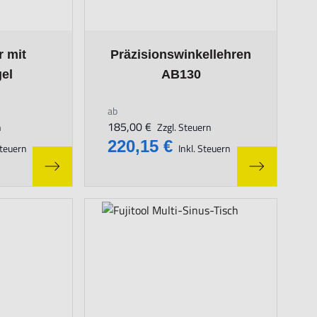
n the options chosen on the product page
The price depends on the options chosen on
 mit
Präzisionswinkellehren
el
AB130
ab
185,00 €
n
Zzgl. Steuern
220,15 €
Steuern
Inkl. Steuern