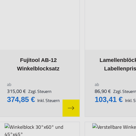
The price depends on the options chosen on the product page
The price depends o
Fujitool AB-12
Lamellenblöc
Winkelblocksatz
Labellenpr
ab
ab
315,00 €
86,90 €
Zzgl. Steuern
Zzgl. Steuer
374,85 €
103,41 €
Inkl. Steuern
Inkl. 