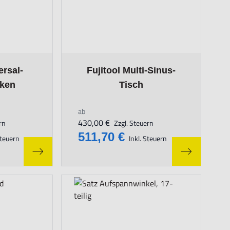
n the options chosen on the product page
The price depends on the options chosen on
ersal-
Fujitool Multi-Sinus-
cken
Tisch
ab
430,00 €
rn
Zzgl. Steuern
511,70 €
Steuern
Inkl. Steuern