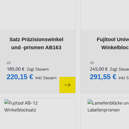
The price depends on the options chosen on the product page
The price depends o
Satz Präzisionswinkel
Fujitool Univ
und -prismen AB163
Winkelblo
ab
ab
185,00 €
245,00 €
Zzgl. Steuern
Zzgl. Steue
220,15 €
291,55 €
Inkl. Steuern
Inkl. 