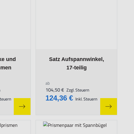
n the options chosen on the product page
The price depends on the options chosen on
ke und
Satz Aufspannwinkel,
ismen
17-teilig
ab
104,50 €
n
Zzgl. Steuern
124,36 €
Steuern
Inkl. Steuern