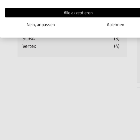
Eron
(1)
Alle akzeptieren
Fuji-Tool
(4)
Hogetex
(2)
Nein, anpassen
Ablehnen
Matac
(6)
SOBA
(3)
Vertex
(4)