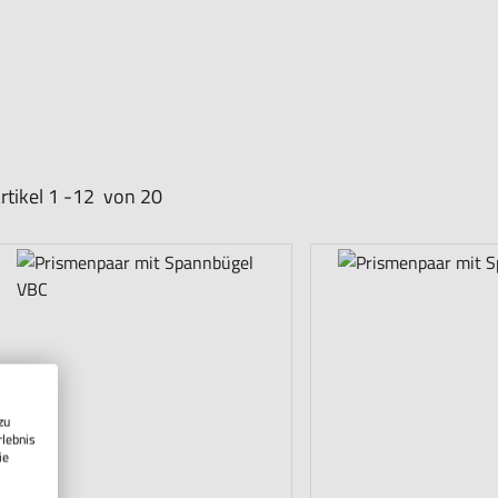
rtikel
1
-
12
von
20
zu
rlebnis
ie