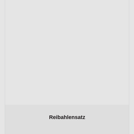
The price depends on the options chosen on the product page
Reibahlensatz