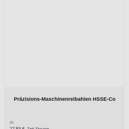
The price depends on the options chosen on the product page
Präzisions-Maschinenreibahlen HSSE-Co
ab
27,83 €
Zzgl. Steuern