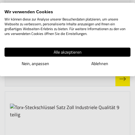
Wir verwenden Cookies
Wir können diese zur Analyse unserer Besucherdaten platzieren, um unsere
Webseite zu verbessern, personalisierte Inhalte anzuzeigen und Ihnen ein
großartiges Webseiten-Erlebnis zu bieten. Für weitere Informationen zu den von
The price depends on the options chosen on the product page
uns verwendeten Cookies öffnen Sie die Einstellungen.
Sechskant-Steckschlüssel-Satz Zoll
Industriele Qualität 38 teilig
Alle akzeptieren
ab
Nein, anpassen
Ablehnen
44,88 €
Zzgl. Steuern
53,41 €
Inkl. Steuern