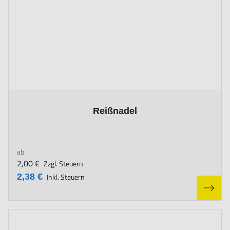
The price depends on the options chosen on the product page
Reißnadel
ab
2,00 €
Zzgl. Steuern
2,38 €
Inkl. Steuern