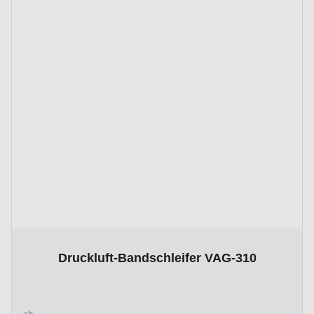
The price depends on the options chosen on the product page
Druckluft-Bandschleifer VAG-310
ab