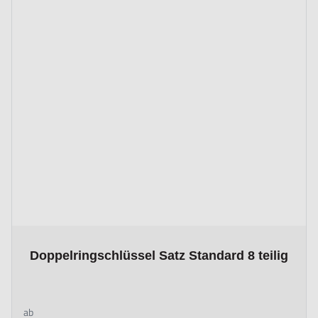
The price depends on the options chosen on the product page
Doppelringschlüssel Satz Standard 8 teilig
ab