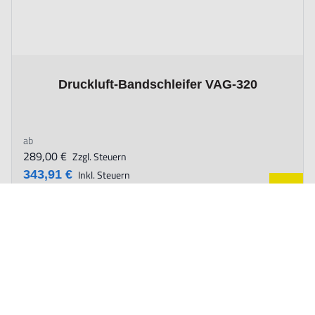
The price depends on the options chosen on the product page
Druckluft-Bandschleifer VAG-320
ab
289,00 €
Zzgl. Steuern
343,91 €
Inkl. Steuern