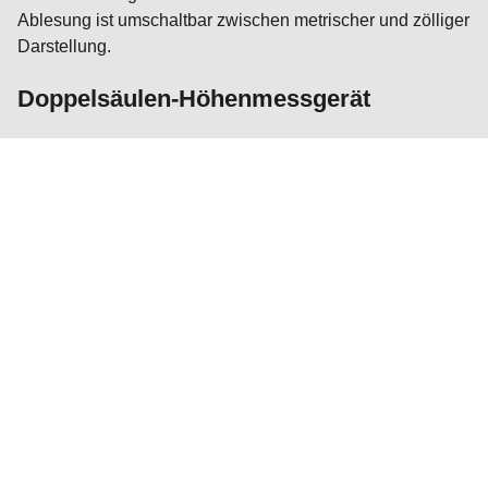
Ablesung ist umschaltbar zwischen metrischer und zölliger
Darstellung.
Doppelsäulen-Höhenmessgerät
Die Doppelsäulen verleihen diesen Höhenmessgeräten
zusätzliche Standsicherheit. Die Messvorrichtung wird
über eine Zahnstange und zwei voneinander unabhängige
Säulen mit Präzisionsverzahnung bewegt. Lieferbar in
Messbereichen von 0–300 mm, 0–450 mm und 0–600 mm.
Mit Digitalanzeige und weiteren Funktionen, wie etwa
einer metrischen und zölligen Darstellung. Nullen in
beliebiger Position möglich; Umschaltung zwischen
ABS/INC; mit Hold-und Toleranzfunktion.
Höhenmessgerät und -anreißer mit
Messuhr und Zählwerk