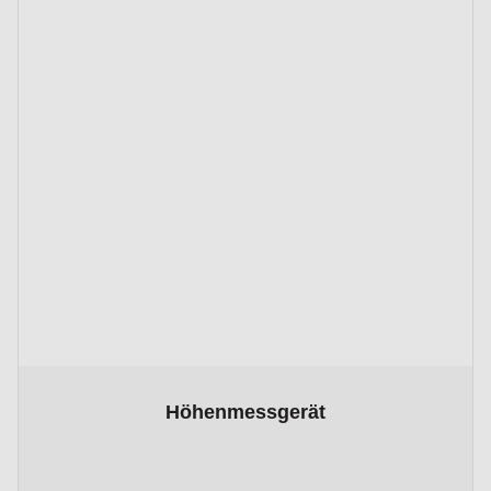
The price depends on the options chosen on the product p
Höhenmessgerät