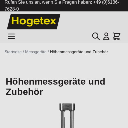
Rufen Sie uns an, wenn Sie Fragen haben:
+49 (0)6136-
7628-0
Zum Inhalt springen
Suche
Cart
Startseite
/
Messgeräte
/
Höhenmessgeräte und Zubehör
Höhenmessgeräte und
Zubehör