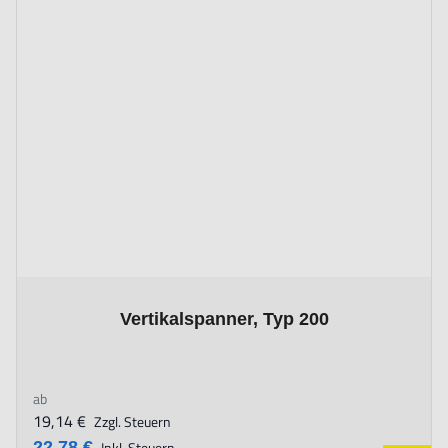
The price depends on the options chosen on the product page
Vertikalspanner, Typ 200
ab
19,14 €
Zzgl. Steuern
22,78 €
Inkl. Steuern