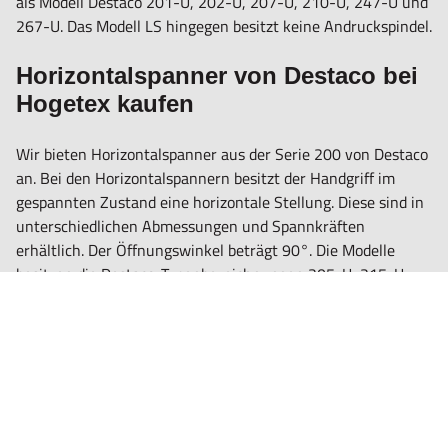
als Modell Destaco 201-U, 202-U, 207-U, 210-U, 247-U und
267-U. Das Modell LS hingegen besitzt keine Andruckspindel.
Horizontalspanner von Destaco bei
Hogetex kaufen
Wir bieten Horizontalspanner aus der Serie 200 von Destaco
an. Bei den Horizontalspannern besitzt der Handgriff im
gespannten Zustand eine horizontale Stellung. Diese sind in
unterschiedlichen Abmessungen und Spannkräften
erhältlich. Der Öffnungswinkel beträgt 90°. Die Modelle
besitzen die Destaco-Typenbezeichnungen 205-U, 215-U,
225-U sowie 235-U. Das Modell LS hingegen besitzt keine
Andruckspindel.
Schubstangenspanner von Destaco
bei Hogetex kaufen