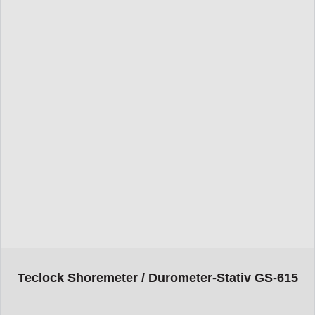
The price depends on the options chosen on the product page
Teclock Shoremeter / Durometer-Stativ GS-615