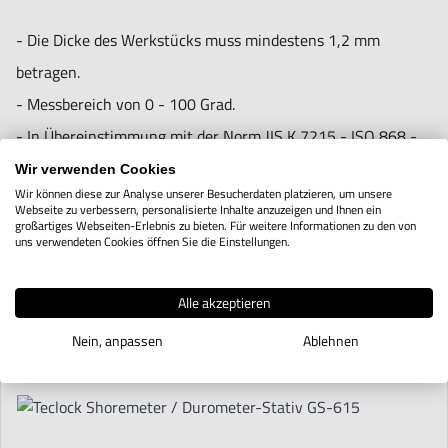
- Die Dicke des Werkstücks muss mindestens 1,2 mm
betragen.
- Messbereich von 0 - 100 Grad.
- In Übereinstimmung mit der Norm JIS K 7215 - ISO 868 -
ASTM D 2240.
Wir verwenden Cookies
Wir können diese zur Analyse unserer Besucherdaten platzieren, um unsere
Webseite zu verbessern, personalisierte Inhalte anzuzeigen und Ihnen ein
großartiges Webseiten-Erlebnis zu bieten. Für weitere Informationen zu den von
uns verwendeten Cookies öffnen Sie die Einstellungen.
Verwandte Produkte
Alle akzeptieren
Nein, anpassen
Ablehnen
Navigating through the elements of the carousel is possible using t
Press to skip carousel