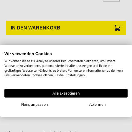
IN DEN WARENKORB
Produktbeschreibung
Wir verwenden Cookies
Wir können diese zur Analyse unserer Besucherdaten platzieren, um unsere
Webseite zu verbessern, personalisierte Inhalte anzuzeigen und Ihnen ein
11IR oder 16IR Wendeplatten mit Teilprofil A60.
großartiges Webseiten-Erlebnis zu bieten. Für weitere Informationen zu den von
uns verwendeten Cookies öffnen Sie die Einstellungen.
Alle akzeptieren
Nein, anpassen
Ablehnen