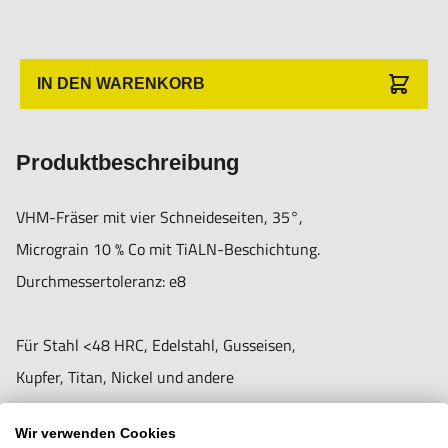
VE124-10,0
3 Stück
10,00
10
25
72
VE124-12,0
3 Stück
12,00
12
30
75
IN DEN WARENKORB
Produktbeschreibung
VHM-Fräser mit vier Schneideseiten, 35°,
Informationen zur Produktsicherheit:
Micrograin 10 % Co mit TiALN-Beschichtung.
Nur für technisch versierte und mit dem Produkt vertraute
Durchmessertoleranz: e8
Anwender sowie Handwerker geeignet.
Nur für den vorhergesehenen Verwendungszweck geeignet.
Für Stahl <48 HRC, Edelstahl, Gusseisen,
Unsachgemäße Verwendung kann zu Schäden und
Kupfer, Titan, Nickel und andere
Verletzungen führen.
Werkstoffe mit einer Härte <48 HRC geeignet.
Importeur/Hersteller:
Wir verwenden Cookies
Lieferung in Holzkasten.