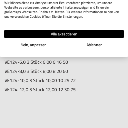
Wir können diese zur Analyse unserer Besucherdaten platzieren, um unsere
Hogetex/Kometex B.V., Gesinkkampstraat 1,7051 HR
Inhalt des Sets:
Webseite zu verbessern, personalisierte Inhalte anzuzeigen und Ihnen ein
großartiges Webseiten-Erlebnis zu bieten. Für weitere Informationen zu den von
Varsseveld/ Netherlands, email: Info@hogetex.com
Typ
Anzahl
Fräs-
Schaft
Schneide
Ges.
uns verwendeten Cookies öffnen Sie die Einstellungen.
durchm.
in mm
Länge
Länge
Alle akzeptieren
in mm
in mm
in mm
VE124-3,0
3 Stück
3,00
6
8
50
Nein, anpassen
Ablehnen
VE124-4,0
3 Stück
4,00
6
11
50
VE124-6,0
3 Stück
6,00
6
16
50
VE124-8,0
3 Stück
8,00
8
20
60
VE124-10,0
3 Stück
10,00
10
25
72
VE124-12,0
3 Stück
12,00
12
30
75