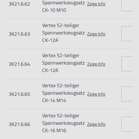
Spannwerkzeugsatz
3K21.6.62
Zeige Info
CK-10 M10
Vertex 52-teiliger
Spannwerkzeugsatz
3K21.6.63
Zeige Info
Nur für technisch versierte und mit dem Produkt vertraute
CK-12A
Anwender sowie Handwerker geeignet.
Vertex 52-teiliger
Nur für den vorhergesehenen Verwendungszweck geeignet.
Spannwerkzeugsatz
3K21.6.64
Zeige Info
Unsachgemäße Verwendung kann zu Schäden und
CK-12A
Verletzungen führen.
Vertex 52-teiliger
Importeur/Hersteller:
Spannwerkzeugsatz
3K21.6.65
Zeige Info
Hogetex/Kometex B.V., Gesinkkampstraat 1,7051 HR
CK-14 M14
Varsseveld/ Netherlands, email: Info@hogetex.com
Vertex 52-teiliger
Spannwerkzeugsatz
3K21.6.66
Zeige Info
CK-16 M16