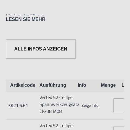
Blockbreite: 25 mm
LESEN SIE MEHR
Inhalt:
24 Anzugsbolzen,
ALLE INFOS ANZEIGEN
4 Verlängerungsmuttern,
6 T-Nutensteine,
6 Muttern,
6 Spannstempel,
Artikelcode
Ausführung
Info
Menge
Lag
6 Spannblöcke.
Vertex 52-teiliger
Spannwerkzeugsatz
3K21.6.61
Zeige Info
Satz in Kunststofgehäuse, CK-18 und CK-20 auf Holzplatte.
CK-08 M08
Vertex 52-teiliger