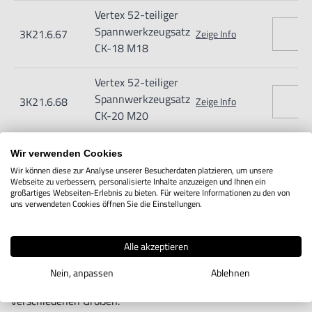
Vertex 52-teiliger
Spannwerkzeugsatz
3K21.6.67
Zeige Info
CK-18 M18
Vertex 52-teiliger
Spannwerkzeugsatz
3K21.6.68
Zeige Info
CK-20 M20
Wir verwenden Cookies
Wir können diese zur Analyse unserer Besucherdaten platzieren, um unsere
Webseite zu verbessern, personalisierte Inhalte anzuzeigen und Ihnen ein
IN DEN WARENKORB
großartiges Webseiten-Erlebnis zu bieten. Für weitere Informationen zu den von
uns verwendeten Cookies öffnen Sie die Einstellungen.
Produktbeschreibung
Alle akzeptieren
Nein, anpassen
Ablehnen
Vertex Spannsatz mit Werkzeugen für T-Nuten in
verschiedenen Größen.