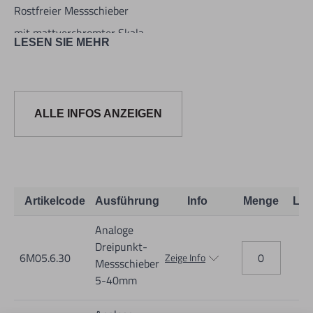
Rostfreier Messschieber
mit mattverchromter Skala.
LESEN SIE MEHR
Ablesung 1/20 mm.
ALLE INFOS ANZEIGEN
Artikelcode
Ausführung
Info
Menge
Lag
Analoge
Dreipunkt-
6M05.6.30
Zeige Info
Messschieber
5-40mm