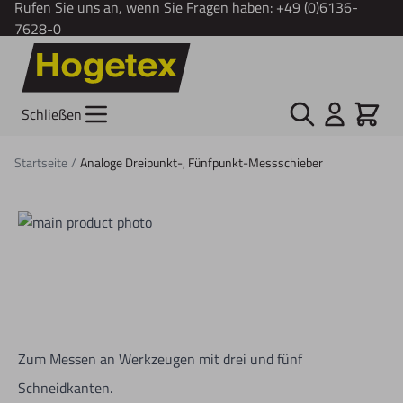
Rufen Sie uns an, wenn Sie Fragen haben:
+49 (0)6136-
7628-0
Zum Inhalt springen
Suche
Cart
Schließen
Startseite
/
Analoge Dreipunkt-, Fünfpunkt-Messschieber
Zum Messen an Werkzeugen mit drei und fünf
Schneidkanten.