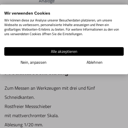
Analoge
Fünfpunkt-
6M05.6.32
Zeige Info
Messschieber
Wir verwenden Cookies
Wir können diese zur Analyse unserer Besucherdaten platzieren, um unsere
4-40mm
Webseite zu verbessern, personalisierte Inhalte anzuzeigen und Ihnen ein
großartiges Webseiten-Erlebnis zu bieten. Für weitere Informationen zu den von
uns verwendeten Cookies öffnen Sie die Einstellungen.
IN DEN WARENKORB
Alle akzeptieren
Nein, anpassen
Ablehnen
Produktbeschreibung
Zum Messen an Werkzeugen mit drei und fünf
Schneidkanten.
Rostfreier Messschieber
mit mattverchromter Skala.
Ablesung 1/20 mm.