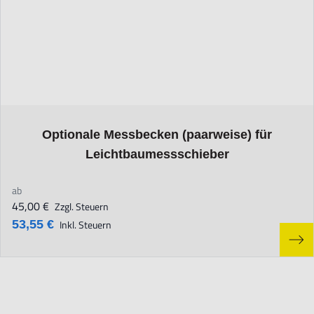
The price depends on the options chosen on the product page
Optionale Messbecken (paarweise) für
Leichtbaumessschieber
ab
45,00 €
Zzgl. Steuern
53,55 €
Inkl. Steuern