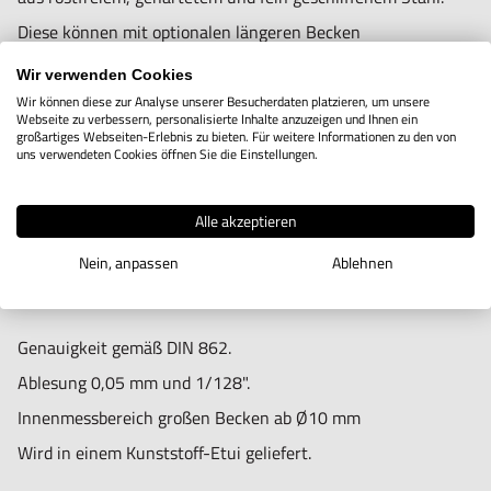
Diese können mit optionalen längeren Becken
ausgewechselt werden. Die Standardbecken verfügen über
Wir verwenden Cookies
eine Gesamtlänge von 160 mm. Das obere Becken ist dabei
Wir können diese zur Analyse unserer Besucherdaten platzieren, um unsere
Webseite zu verbessern, personalisierte Inhalte anzuzeigen und Ihnen ein
35 mm und das untere Becken 90 mm lang. Das Lineal ist
großartiges Webseiten-Erlebnis zu bieten. Für weitere Informationen zu den von
uns verwendeten Cookies öffnen Sie die Einstellungen.
mit einem doppelten Prismafutter ausgestattet und verfügt
somit über optimale Gleiteigenschaften. Durch die weiße
Alle akzeptieren
Skala auf schwarzem Untergrund ein prima Kontrast zum
Nein, anpassen
Ablehnen
Nonius. Parallaxfreie Ablesung mit einem flachen Nonius.
Genauigkeit gemäß DIN 862.
Ablesung 0,05 mm und 1/128".
Innenmessbereich großen Becken ab Ø10 mm
Wird in einem Kunststoff-Etui geliefert.