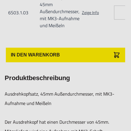
45mm
- Maximale Bohrung: 80mm
Außendurchmesser,
6S03.1.03
Zeige Info
- Aufnahmegewinde: 7/8x20”
mit MK3-Aufnahme
und Meißeln
Zubehör:¤Falls Sie ein Bohrstangenset mit Hartmetall
benötigen, empfiehlt sich der Satz 4V01.8.01 (siehe
IN DEN WARENKORB
Zubehör unten)
Produktbeschreibung
Ausdrehkopfsatz, 45mm Außendurchmesser, mit MK3-
Aufnahme und Meißeln
Nur für technisch versierte und mit dem Produkt vertraute
Der Ausdrehkopf hat einen Durchmesser von 45mm.
Anwender sowie Handwerker geeignet.