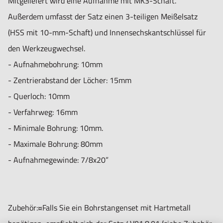
Mitgeliefert wird eine Aufnahme mit MK3-Schaft.
Nur für den vorhergesehenen Verwendungszweck geeignet.
Außerdem umfasst der Satz einen 3-teiligen Meißelsatz
Unsachgemäße Verwendung kann zu Schäden und
(HSS mit 10-mm-Schaft) und Innensechskantschlüssel für
Verletzungen führen.
den Werkzeugwechsel.
Importeur/Hersteller:
- Aufnahmebohrung: 10mm
Hogetex/Kometex B.V., Gesinkkampstraat 1,7051 HR
- Zentrierabstand der Löcher: 15mm
Varsseveld/ Netherlands, email: Info@hogetex.com
- Querloch: 10mm
- Verfahrweg: 16mm
- Minimale Bohrung: 10mm.
- Maximale Bohrung: 80mm
- Aufnahmegewinde: 7/8x20”
Zubehör:¤Falls Sie ein Bohrstangenset mit Hartmetall