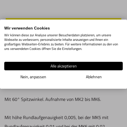
IN DEN WARENKORB
Wir verwenden Cookies
Wir können diese zur Analyse unserer Besucherdaten platzieren, um unsere
Webseite zu verbessern, personalisierte Inhalte anzuzeigen und Ihnen ein
großartiges Webseiten-Erlebnis zu bieten. Für weitere Informationen zu den von
Produktbeschreibung
uns verwendeten Cookies öffnen Sie die Einstellungen.
Alle akzeptieren
Mitlaufende Körnerspitze BISON Typ "8812 R" mit
Nein, anpassen
Ablehnen
verjüngtem Körper.
Mit 60° Spitzwinkel. Aufnahme von MK2 bis MK6.
Mit höhe Rundlaufgenauigkeit 0,005, bei der MK5 mit
Rundlaufgenauigkeit 0,01 und bei der MK6 mit 0,02.