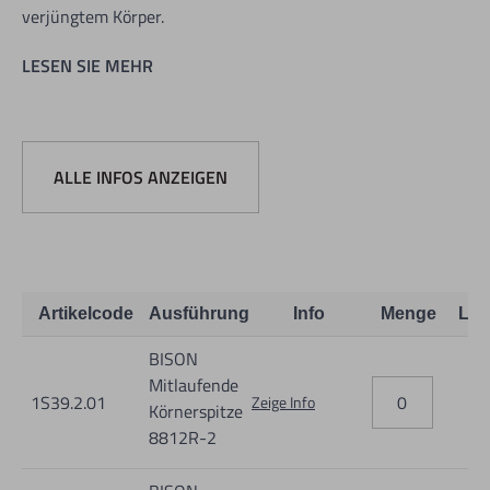
verjüngtem Körper.
LESEN SIE MEHR
Mit 60° Spitzwinkel. Aufnahme von MK2 bis MK6.
Mit höhe Rundlaufgenauigkeit 0,005, bei der MK5 mit
ALLE INFOS ANZEIGEN
Rundlaufgenauigkeit 0,01 und bei der MK6 mit 0,02.
Kleiner Körper mit 60° Spitzwinkel für die Vewendung von
Veredelung, Schleifen und Vordrehen.
Artikelcode
Ausführung
Info
Menge
Lag
BISON
Mitlaufende
1S39.2.01
Zeige Info
Körnerspitze
8812R-2