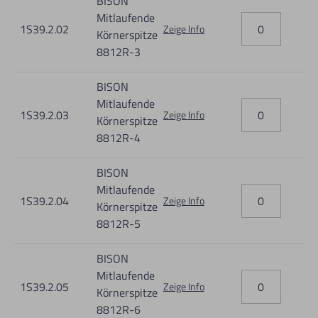
BISON
Mitlaufende
1S39.2.02
Zeige Info
Informationen zur Produktsicherheit:
Körnerspitze
8812R-3
Nur für technisch versierte und mit dem Produkt vertraute
Anwender sowie Handwerker geeignet.
BISON
Nur für den vorhergesehenen Verwendungszweck geeignet.
Mitlaufende
1S39.2.03
Zeige Info
Körnerspitze
Unsachgemäße Verwendung kann zu Schäden und
8812R-4
Verletzungen führen.
Importeur/Hersteller:
BISON
Mitlaufende
BISON
1S39.2.04
Zeige Info
Körnerspitze
8812R-5
BISON
Mitlaufende
1S39.2.05
Zeige Info
Körnerspitze
8812R-6