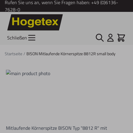
Rufen Sie uns an, wenn Sie Fragen haben:
+49 (0)6136-
7628-0
Zum Inhalt springen
Suche
Cart
Schließen
Startseite
/
BISON Mitlaufende Körnerspitze 8812R small body
Mitlaufende Körnerspitze BISON Typ "8812 R" mit