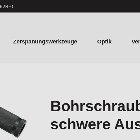
7628-0
Zerspanungswerkzeuge
Optik
Ve
Bohrschraub
schwere Au