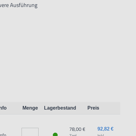
were Ausführung
Info
Menge
Lagerbestand
Preis
 dem Produkt vertraute Anwender sowie Handwerker
78,00 €
92,82 €
dungszweck geeignet.
Info
Zzgl.
Inkl.