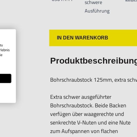
schwere
Unsachgemäße Verwendung kann zu S
Ausführung
Importeur/Hersteller:
Hogetex/Kometex B.V., Gesinkkampstr
Info@hogetex.com
IN DEN WARENKORB
zu
rlebnis
ie
Produktbeschreibun
Bohrschraubstock 125mm, extra sch
Extra schwer ausgeführter
Bohrschraubstock. Beide Backen
verfügen über waagerechte und
senkrechte V-Nuten und eine Nute
zum Aufspannen von flachen