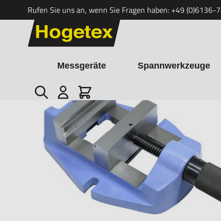
Rufen Sie uns an, wenn Sie Fragen haben:
+49 (0)6136-
Zum Inhalt springen
Messgeräte
Spannwerkzeuge
Suche
Cart
Startseite
/
Bohrschraubstock extra schwere Ausführung