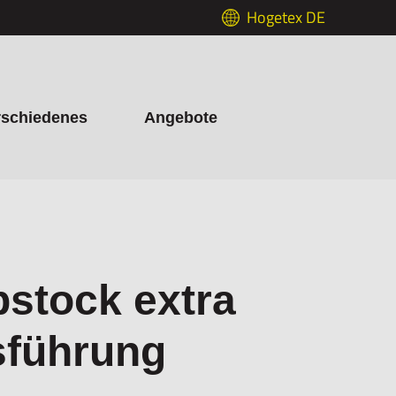
Hogetex DE
rschiedenes
Angebote
stock extra
sführung