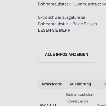
Bohrschraubstock 125mm, extra sch
Extra schwer ausgeführter
Bohrschraubstock. Beide Backen
verfügen über waagerechte und
LESEN SIE MEHR
senkrechte V-Nuten und eine Nute
zum Aufspannen von flachen
Werkstücken.
ALLE INFOS ANZEIGEN
Informationen zur Produktsicherheit:
Artikelcode
Ausführung
Nur für technisch versierte und mit
Bohrschraubstock
geeignet.
125mm, extra
Nur für den vorhergesehenen Verwen
6S01.1.11
Zeige 