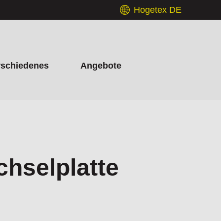
Hogetex DE
rschiedenes
Angebote
hselplatte