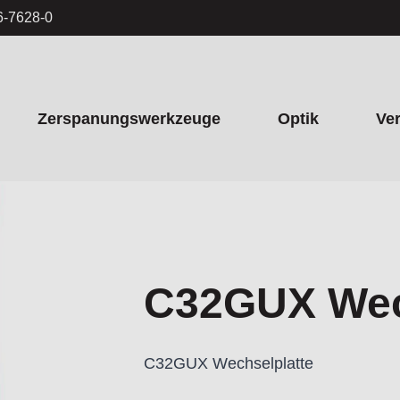
6-7628-0
Zerspanungswerkzeuge
Optik
Ve
C32GUX Wec
C32GUX Wechselplatte