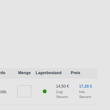
:
t dem Produkt vertraute Anwender sowie
endungszweck geeignet.
 Schäden und Verletzungen führen.
traat 1,7051 HR Varsseveld/ Netherlands,
Info
Menge
Lagerbestand
Preis
14,50 €
17,26 €
 Info
Zzgl.
Inkl.
Steuern
Steuern