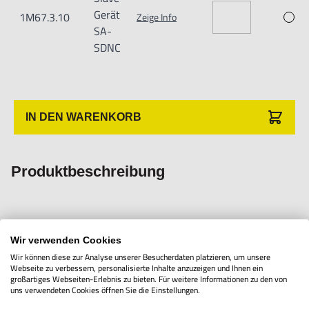
Die Slave-Geräte SA-SD1AC und SA-SD1AC-P umfassen
Gerät
1M67.3.10
Zeige Info
SA-
ein 2 m langes Kabel für:
SDNC
- Analogausgabe
- sowie E/A-Signalisierung
IN DEN WARENKORB
Die Slave-Geräte SA-SD1C und SA-SD1C-P umfassen ein 2
m langes Kabel für:
- E/A
Produktbeschreibung
Das Slave-Gerät SA-SDNC wird ohne Kabel geliefert.
Äußerst kompakte Controller von Citizen für das Auslesen
Wir verwenden Cookies
von Messtastern der SA-Serie. Die Controller umfassen ein
Wir können diese zur Analyse unserer Besucherdaten platzieren, um unsere
Webseite zu verbessern, personalisierte Inhalte anzuzeigen und Ihnen ein
Master-Gerät, das um Slave-Geräte für die Auslesung von
großartiges Webseiten-Erlebnis zu bieten. Für weitere Informationen zu den von
uns verwendeten Cookies öffnen Sie die Einstellungen.
bis zu max. 16 Messtastern ergänzt werden kann. Die