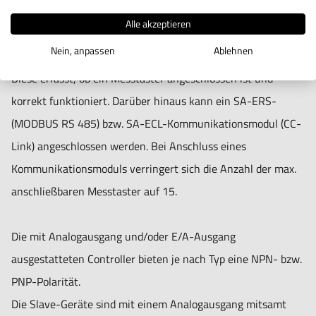
gegenseitige Anbindung der Master- und Slave-Geräte
Alle akzeptieren
erfolgt über eine 35-mm-DIN-Schiene (Hutschiene). Die
Nein, anpassen
Ablehnen
Controller verfügen über eine Selbstdiagnose-Funktion.
Diese erfasst, ob ein Messtaster angeschlossen ist und
korrekt funktioniert. Darüber hinaus kann ein SA-ERS-
(MODBUS RS 485) bzw. SA-ECL-Kommunikationsmodul (CC-
Link) angeschlossen werden. Bei Anschluss eines
Kommunikationsmoduls verringert sich die Anzahl der max.
anschließbaren Messtaster auf 15.
Die mit Analogausgang und/oder E/A-Ausgang
ausgestatteten Controller bieten je nach Typ eine NPN- bzw.
PNP-Polarität.
Die Slave-Geräte sind mit einem Analogausgang mitsamt