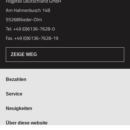
Hogetex Deutschland GmbH
Am Hahnenbusch 14B
55268Nieder-Olm
Tel. +49 (0)6136-7628-0
Fax. +49 (0)6136-7628-19
ZEIGE WEG
Bezahlen
Bestellung & Zahlung
Service
Widerrufsrecht
Über Hogetex
Neuigkeiten
Vertrag widerrufen
FAQ
Lieferzeiten
Messen
Über diese website
Kundenservice
Stellenangebote