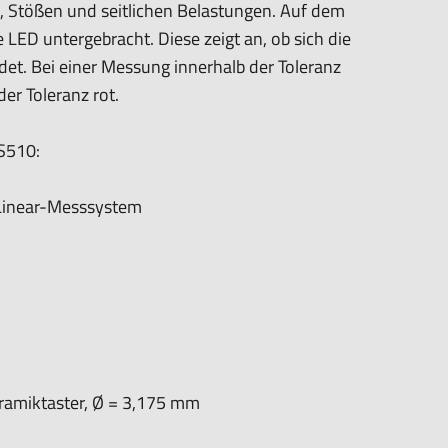
, Stößen und seitlichen Belastungen. Auf dem
 LED untergebracht. Diese zeigt an, ob sich die
det. Bei einer Messung innerhalb der Toleranz
sstasters.
er Toleranz rot.
S510:
 Linear-Messsystem
eit:
 dem Produkt vertraute Anwender sowie Handwerker
dungszweck geeignet.
chäden und Verletzungen führen.
aat 1,7051 HR Varsseveld/ Netherlands, email:
ramiktaster, Ø = 3,175 mm