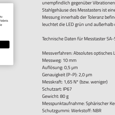
unempfindlich gegenüber Vibrationen
- diverse Auslesegeräte
Stahlgehäuse des Messtasters ist eine
Messung innerhalb der Toleranz befin
zu
* Bei vollständiger Betätigung des Me
rlebnis
leuchtet die LED grün und außerhalb d
ie
Technische Daten für Messtaster SA-
Messverfahren:
Absolutes optisches
Informationen zur Produktsicherh
Messweg:
10 mm
Nur für technisch versierte und mit
Auflösung:
0,5 µm
geeignet.
Genauigkeit (P-P):
2,0 µm
Nur für den vorhergesehenen Verwen
Messkraft:
1,65 N* (bzw. weniger)
Unsachgemäße Verwendung kann zu S
Schutzart:
IP67
Importeur/Hersteller:
Gewicht:
80 g
Hogetex/Kometex B.V., Gesinkkampstr
Messpunktaufnahme:
Sphärischer Ke
Info@hogetex.com
Schutzgummi:
Werkstoff: NBR