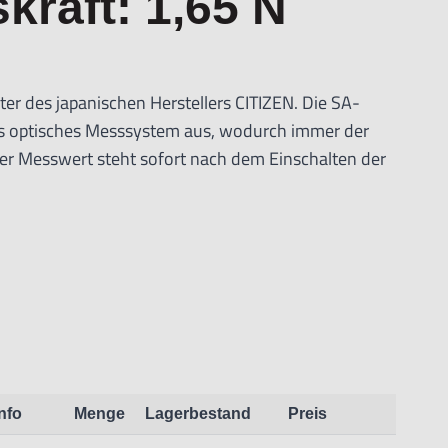
kraft: 1,65 N
r des japanischen Herstellers CITIZEN. Die SA-
tes optisches Messsystem aus, wodurch immer der
Der Messwert steht sofort nach dem Einschalten der
ie Robustheit der Messtaster ergibt sich durch die
lagerten Struktur. Hierdurch ist der Messtaster
 Stößen und seitlichen Belastungen. Auf dem
LED untergebracht. Diese zeigt an, ob sich die
et. Bei einer Messung innerhalb der Toleranz
er Toleranz rot.
S510:
Info
Menge
Lagerbestand
Preis
Linear-Messsystem