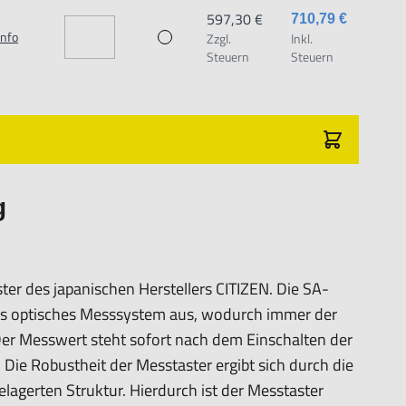
597,30 €
710,79 €
Info
Zzgl.
Inkl.
Steuern
Steuern
ramiktaster, Ø = 3,175 mm
g
 separat zu beziehen.
r des japanischen Herstellers CITIZEN. Die SA-
utes optisches Messsystem aus, wodurch immer der
 Der Messwert steht sofort nach dem Einschalten der
ie Robustheit der Messtaster ergibt sich durch die
elagerten Struktur. Hierdurch ist der Messtaster