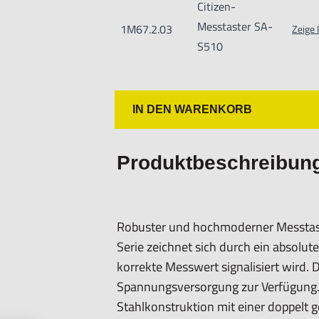
Citizen-
Messweg:
10 mm
Messtaster SA-
1M67.2.03
Zeige 
Auflösung:
0,5 µm
S510
Genauigkeit (P-P):
2,0 µm
Messkraft:
1,65 N* (bzw. weniger)
Schutzart:
IP67
Gewicht:
IN DEN WARENKORB
80 g
Messpunktaufnahme:
Sphärischer Ke
Schutzgummi:
Werkstoff: NBR
Produktbeschreibun
Anschlusskabel und Auslesegerät sind
Robuster und hochmoderner Messtaste
Serie zeichnet sich durch ein absol
Optionales Zubehör:
korrekte Messwert signalisiert wird.
- gerades Anschlusskabel
Spannungsversorgung zur Verfügung. D
- winkliges Anschlusskabel 90°
Stahlkonstruktion mit einer doppelt g
- diverse andere Messpunkte