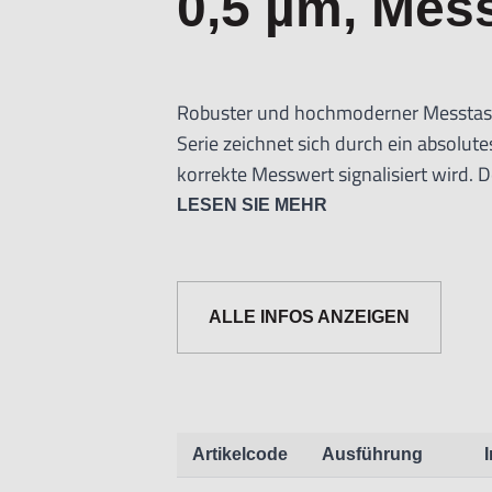
0,5 µm, Mess
Robuster und hochmoderner Messtaste
Serie zeichnet sich durch ein absolu
korrekte Messwert signalisiert wird. 
Spannungsversorgung zur Verfügung. D
LESEN SIE MEHR
Stahlkonstruktion mit einer doppelt ge
unempfindlich gegenüber Vibrationen,
Stahlgehäuse des Messtasters ist eine 
ALLE INFOS ANZEIGEN
Messung innerhalb der Toleranz befind
leuchtet die LED grün und außerhalb d
Technische Daten für Messtaster SA-
Artikelcode
Ausführung
Messverfahren:
Absolutes optisches 