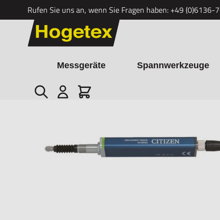
Rufen Sie uns an, wenn Sie Fragen haben:
+49 (0)6136-
Zum Inhalt springen
Messgeräte
Spannwerkzeuge
Suche
Cart
Startseite
/
CITIZEN-Messtaster SA-S510, Messweg: 10 mm, Auflö