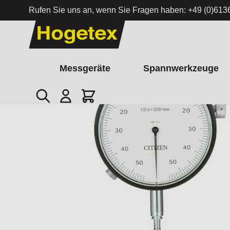
Rufen Sie uns an, wenn Sie Fragen haben:
+49 (0)613
Zum Inhalt springen
Messgeräte
Spannwerkzeuge
Suche
Cart
Startseite
/
CITIZEN Mu-METRON-Messuhr 3M-100. Auflösung