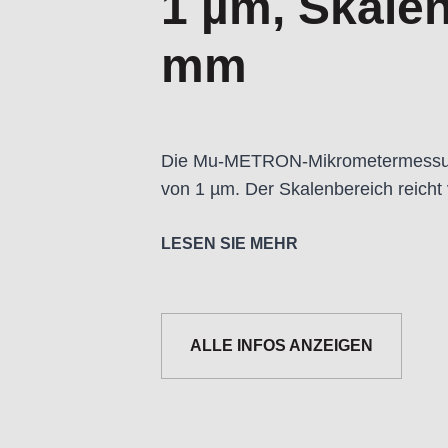
1 µm, Skale
mm
Die Mu-METRON-Mikrometermessuhr
von 1 µm. Der Skalenbereich reich
Technische Daten:
LESEN SIE MEHR
- Auflösung:
1 µm
- Messweg:
± 0,05 mm
- Genauigkeit:
± 1 µm
ALLE INFOS ANZEIGEN
- Messkraft:
0,588 N
- Max. Spindelbereich:
2,8 mm
- Kontaktpunkt:
F-001
- Rückwand:
F-M100 (flache Rückw