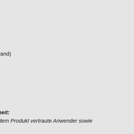
wand)
eit:
t dem Produkt vertraute Anwender sowie