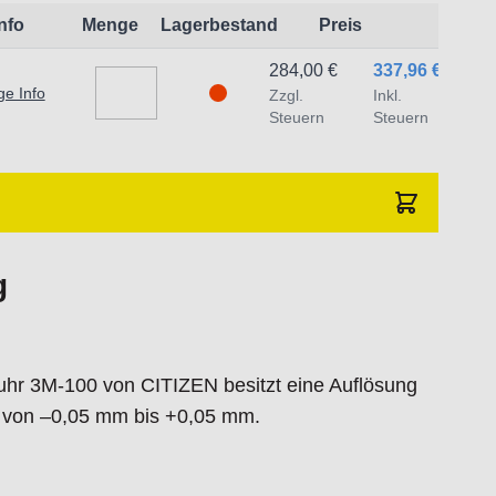
Info
Menge
Lagerbestand
Preis
284,00 €
337,96 €
ge Info
Zzgl.
Inkl.
Steuern
Steuern
eit:
t dem Produkt vertraute Anwender sowie
g
endungszweck geeignet.
 Schäden und Verletzungen führen.
 3M-100 von CITIZEN besitzt eine Auflösung
traat 1,7051 HR Varsseveld/ Netherlands,
t von –0,05 mm bis +0,05 mm.