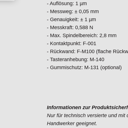
- Auflösung:
1 µm
- Messweg:
± 0,05 mm
- Genauigkeit:
± 1 µm
- Messkraft:
0,588 N
- Max. Spindelbereich:
2,8 mm
- Kontaktpunkt:
F-001
- Rückwand:
F-M100 (flache Rück
- Tasteranhebung:
M-140
- Gummischutz:
M-131 (optional)
Informationen zur Produktsicherh
Nur für technisch versierte und mi
Handwerker geeignet.