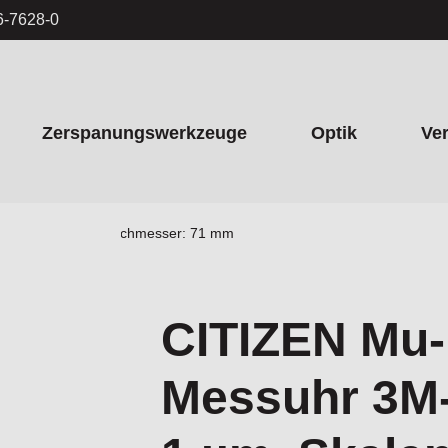
6-7628-0
Zerspanungswerkzeuge
Optik
Ve
: 1 µm, Skalendurchmesser: 71 mm
CITIZEN Mu
Messuhr 3M-