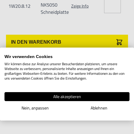
NK5050
1W20.8.12
Zeige Info
Schneidplatte
IN DEN WARENKORB
Wir verwenden Cookies
Wir können diese zur Analyse unserer Besucherdaten platzieren, um unsere
Produktbeschreibung
Webseite zu verbessern, personalisierte Inhalte anzuzeigen und Ihnen ein
großartiges Webseiten-Erlebnis zu bieten. Für weitere Informationen zu den von
uns verwendeten Cookies öffnen Sie die Einstellungen.
D43GUX Schneidplatte
Alle akzeptieren
Nein, anpassen
Ablehnen