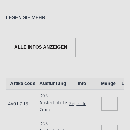
LESEN SIE MEHR
ALLE INFOS ANZEIGEN
Informationen zur Produktsicherheit:
Nur für technisch versierte und mit dem Produkt vertraute
Anwender sowie Handwerker geeignet.
Artikelcode
Ausführung
Info
Menge
Lag
Nur für den vorhergesehenen Verwendungszweck geeignet.
DGN
Unsachgemäße Verwendung kann zu Schäden und
Abstechplatte
4V01.7.15
Zeige Info
Verletzungen führen.
2mm
Importeur/Hersteller:
DGN
Hogetex/Kometex B.V., Gesinkkampstraat 1,7051 HR