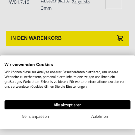
Abstechplatte
4V01.7.16
Zeige Info
Varsseveld/ Netherlands, email: Info@hogetex.com
3mm
IN DEN WARENKORB
Produktbeschreibung
Wir verwenden Cookies
Wir können diese zur Analyse unserer Besucherdaten platzieren, um unsere
Webseite zu verbessern, personalisierte Inhalte anzuzeigen und Ihnen ein
großartiges Webseiten-Erlebnis zu bieten. Für weitere Informationen zu den von
uns verwendeten Cookies öffnen Sie die Einstellungen.
Abstechplatte, doppelseitig, Typ DGN
Alle akzeptieren
Nein, anpassen
Ablehnen