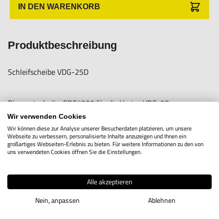
Nur für den vorhergesehenen Verwendungszweck geeignet.
IN DEN WARENKORB
Unsachgemäße Verwendung kann zu Schäden und
Verletzungen führen.
Produktbeschreibung
Importeur/Hersteller:
Hogetex/Kometex B.V., Gesinkkampstraat 1,7051 HR
Schleifscheibe VDG-25D
Varsseveld/ Netherlands, email: Info@hogetex.com
Diamantscheibe SDC#200 für die Vertex VDG-25
Wir verwenden Cookies
Bohrerschleifmaschine.
Wir können diese zur Analyse unserer Besucherdaten platzieren, um unsere
Webseite zu verbessern, personalisierte Inhalte anzuzeigen und Ihnen ein
großartiges Webseiten-Erlebnis zu bieten. Für weitere Informationen zu den von
Für zu schärfendes Material: Hartmetall
uns verwendeten Cookies öffnen Sie die Einstellungen.
Alle akzeptieren
Nein, anpassen
Ablehnen