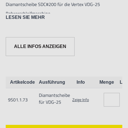
Diamantscheibe SDC#200 für die Vertex VDG-25
Bohrerschleifmaschine.
LESEN SIE MEHR
Für zu schärfendes Material: Hartmetall
ALLE INFOS ANZEIGEN
Artikelcode
Ausführung
Info
Menge
Lag
Diamantscheibe
9S01.1.73
Zeige Info
für VDG-25
Informationen zur Produktsicherheit:
Nur für technisch versierte und mit dem Produkt vertraute
Anwender sowie Handwerker geeignet.