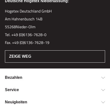
Deutsche Hogetex Niederlassung:
Hogetex Deutschland GmbH
Am Hahnenbusch 14B
55268Nieder-Olm
Tel. +49 (0)6136-7628-0
Fax. +49 (0)6136-7628-19
ZEIGE WEG
Bezahlen
Bestellung & Zahlung
Service
Widerrufsrecht
Über Hogetex
Neuigkeiten
Vertrag widerrufen
FAQ