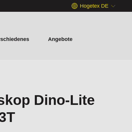
Hogetex DE
rschiedenes
Angebote
skop Dino-Lite
3T