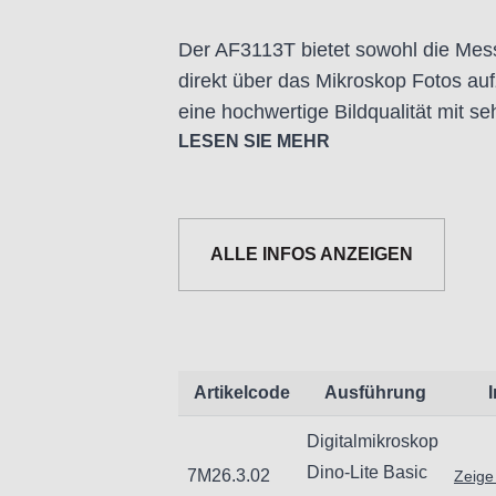
Der AF3113T bietet sowohl die Messf
direkt über das Mikroskop Fotos auf
eine hochwertige Bildqualität mit s
Bildwiederholrate für eine verbesser
LESEN SIE MEHR
eine kostengünstige Wahl für industr
Anwendungen.
ALLE INFOS ANZEIGEN
Merkmale:
640×480 Auflösung
8 weiße LEDs (schaltbar)
10–70x, 200x Vergrößerung
Messfunktion
Artikelcode
Ausführung
Drahtlos bereit
Digitalmikroskop
Dino-Lite Basic
7M26.3.02
Zeige
Beleuchtung: