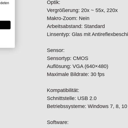
Optik:
ndeten
WLAN: Wireless-ready, benötigt de
Vergrößerung: 20x ~ 55x, 220x
Makro-Zoom: Nein
Gehäuse:
Arbeitsabstand: Standard
Gehäusematerial: Verbund-/Kunstst
Linsentyp: Glas mit Antireflexbesch
Vergrößerungsfixierung: Nein
Abmessungen: 11,5 cm (L) × 3,2 cm
Sensor:
Gewicht: 105 g
Sensortyp: CMOS
Kabellänge: 1,8 m
Auflösung: VGA (640×480)
Maximale Bildrate: 30 fps
Funktionen:
Besonderheiten: Keine
Kompatibilität:
Messung: Ja
Schnittstelle: USB 2.0
Kalibrierung: Ja
Betriebssysteme: Windows 7, 8, 1
Microtouch-Sensor: Ja
ESD-sicher: Nein
Software: