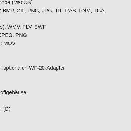
Xcope (MacOS)
s): BMP, GIF, PNG, JPG, TIF, RAS, PNM, TGA,
X
ftware-CD, Kalibrierziel, Bedienungsanleitung
ws): WMV, FLV, SWF
: JPEG, PNG
): MOV
n optionalen WF-20-Adapter
toffgehäuse
m (D)