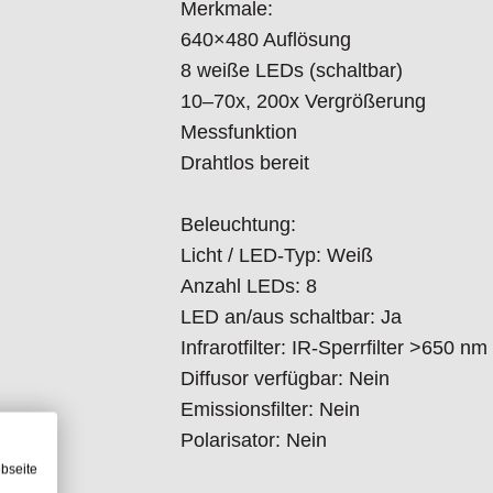
Merkmale:
Auflösung: VGA (640×480)
640×480 Auflösung
Maximale Bildrate: 30 fps
8 weiße LEDs (schaltbar)
10–70x, 200x Vergrößerung
Kompatibilität:
Messfunktion
Schnittstelle: USB 2.0
Drahtlos bereit
Betriebssysteme: Windows 7, 8, 10
Beleuchtung:
Software:
Licht / LED-Typ: Weiß
DinoCapture 2.0 (Windows), Dino
Anzahl LEDs: 8
Unterstützte Bildformate (Windows
LED an/aus schaltbar: Ja
PCX, MNG, WBMP, JP2, JPC, PGX
Infrarotfilter: IR-Sperrfilter >650 nm
Unterstützte Videoformate (Windo
Diffusor verfügbar: Nein
Unterstützte Bildformate (MacOS)
Emissionsfilter: Nein
Unterstützte Videoformate (MacOS
Polarisator: Nein
Bildstandards: DirectShow, UVC
bseite