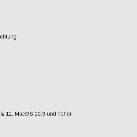
n optionalen WF-20-Adapter
offgehäuse
ichtung
 (D)
0 & 11, MacOS 10.9 und höher