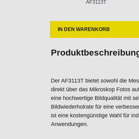
AF3113T
Licht / LED-Typ: Weiß
Anzahl LEDs: 8
LED an/aus schaltbar: Ja
IN DEN WARENKORB
Infrarotfilter: IR-Sperrfilter >650 nm
Diffusor verfügbar: Nein
Emissionsfilter: Nein
Produktbeschreibun
Polarisator: Nein
Optik:
Der AF3113T bietet sowohl die Mess
Vergrößerung: 20x ~ 55x, 220x
direkt über das Mikroskop Fotos au
Makro-Zoom: Nein
eine hochwertige Bildqualität mit s
Arbeitsabstand: Standard
Bildwiederholrate für eine verbesse
Linsentyp: Glas mit Antireflexbesch
ist eine kostengünstige Wahl für ind
Anwendungen.
Sensor:
Sensortyp: CMOS