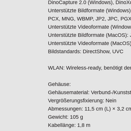
DinoCapture 2.0 (Windows), Dino
Informationen:
Unterstützte Bildformate (Window
Lieferumfang:
PCX, MNG, WBMP, JP2, JPC, PG
Mikroskop, Aufbewahrungstasche, So
Unterstützte Videoformate (Windo
Unterstützte Bildformate (MacOS)
Garantie:
Unterstützte Videoformate (MacOS
2 Jahre europäische Garantie
Bildstandards: DirectShow, UVC
Zulassungen:
WLAN: Wireless-ready, benötigt de
CE, FCC, ROHS
Gehäuse:
Gehäusematerial: Verbund-/Kunsts
Vergrößerungsfixierung: Nein
Abmessungen: 11,5 cm (L) × 3,2 c
Gewicht: 105 g
Kabellänge: 1,8 m