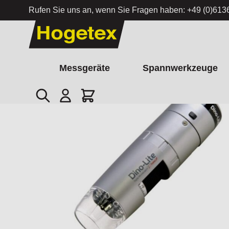
Rufen Sie uns an, wenn Sie Fragen haben:
+49 (0)613
Zum Inhalt springen
Messgeräte
Spannwerkzeuge
Suche
Cart
Startseite
/
Digitalmikroskop Dino-Lite Basic AF3113T