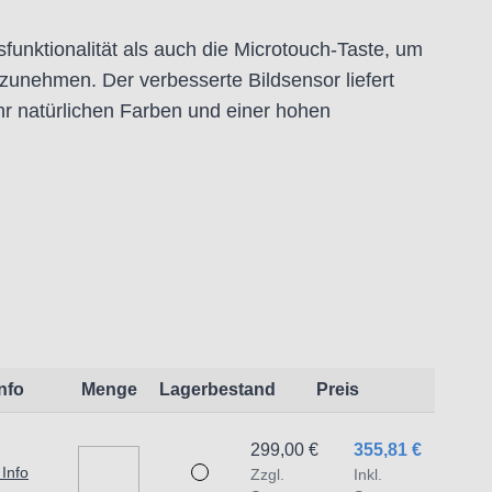
unktionalität als auch die Microtouch-Taste, um
zunehmen. Der verbesserte Bildsensor liefert
ehr natürlichen Farben und einer hohen
te Echtzeitdarstellung des Mikroskopbildes. Er ist
ielle, wissenschaftliche und geschäftliche
Info
Menge
Lagerbestand
Preis
299,00 €
355,81 €
 Info
Zzgl.
Inkl.