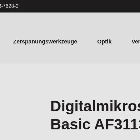
6-7628-0
Zerspanungswerkzeuge
Optik
Ve
Digitalmikro
Basic AF311