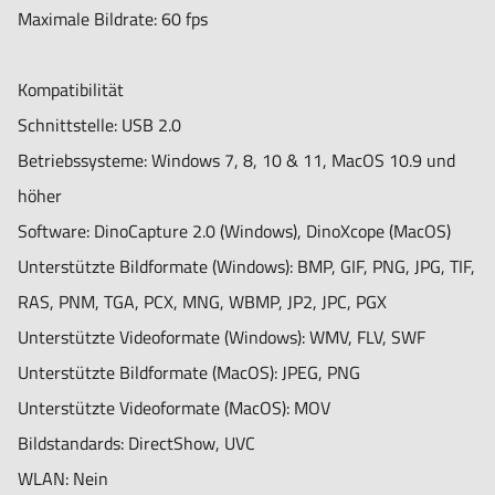
Funktionen
Maximale Bildrate: 60 fps
Besonderheiten: Keine
Messfunktion: Nein
Kompatibilität
Kalibrierung: Nein
Schnittstelle: USB 2.0
Microtouch-Sensor: Nein
Betriebssysteme: Windows 7, 8, 10 & 11, MacOS 10.9 und
ESD-sicher: Nein
höher
Software: DinoCapture 2.0 (Windows), DinoXcope (MacOS)
Informationen
Unterstützte Bildformate (Windows): BMP, GIF, PNG, JPG, TIF,
Lieferumfang: Mikroskop, Software-CD, Benutzerhandbuch
RAS, PNM, TGA, PCX, MNG, WBMP, JP2, JPC, PGX
Garantie: 2 Jahre europäische Garantie
Unterstützte Videoformate (Windows): WMV, FLV, SWF
Zulassungen: CE, FCC, ROHS
Unterstützte Bildformate (MacOS): JPEG, PNG
Unterstützte Videoformate (MacOS): MOV
Bildstandards: DirectShow, UVC
WLAN: Nein