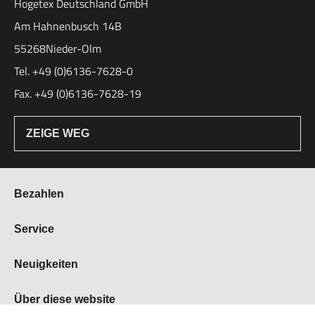
Hogetex Deutschland GmbH
Am Hahnenbusch 14B
55268Nieder-Olm
Tel. +49 (0)6136-7628-0
Fax. +49 (0)6136-7628-19
ZEIGE WEG
Bezahlen
Bestellung & Zahlung
Service
Widerrufsrecht
Über Hogetex
Neuigkeiten
Vertrag widerrufen
FAQ
Lieferzeiten
Messen
Über diese website
Kundenservice