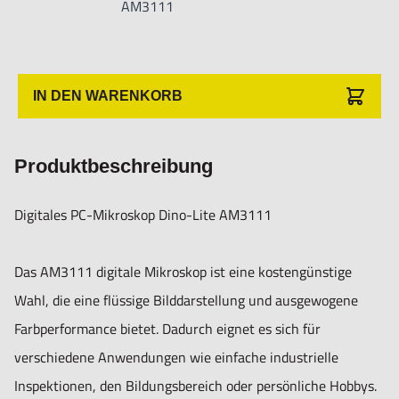
AM3111
Nahaufnahmen. Die Einstellung erfolgt einfach über den
Fokusring.
Beleuchtung:
IN DEN WARENKORB
Licht / LED-Typ: Weiß
Anzahl LEDs: 8
Produktbeschreibung
Infrarotfilter: IR-Sperrfilter >650 nm
Diffusor verfügbar: Nein
Digitales PC-Mikroskop Dino-Lite AM3111
Emissionsfilter: Nein
Polarisator: Nein
Das AM3111 digitale Mikroskop ist eine kostengünstige
Wahl, die eine flüssige Bilddarstellung und ausgewogene
Optik
Farbperformance bietet. Dadurch eignet es sich für
Vergrößerung: 20x ~ 50x, 200x
verschiedene Anwendungen wie einfache industrielle
Makro-Zoom: Nein
Inspektionen, den Bildungsbereich oder persönliche Hobbys.