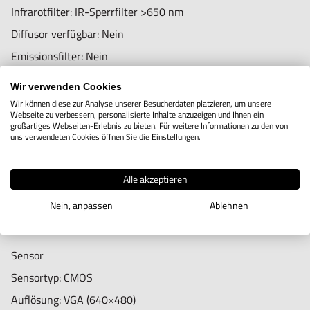
TIF, RAS, PNM, TGA, PCX, MNG, WBMP, JP2, JPC, PGX
Infrarotfilter: IR-Sperrfilter >650 nm
Unterstützte Videoformate (Windows): WMV, FLV, SWF
Diffusor verfügbar: Nein
Unterstützte Bildformate (MacOS): JPEG, PNG
Emissionsfilter: Nein
Unterstützte Videoformate (MacOS): MOV
Polarisator: Nein
Wir verwenden Cookies
Bildstandards: DirectShow, UVC
Wir können diese zur Analyse unserer Besucherdaten platzieren, um unsere
Webseite zu verbessern, personalisierte Inhalte anzuzeigen und Ihnen ein
WLAN: Nein
Optik
großartiges Webseiten-Erlebnis zu bieten. Für weitere Informationen zu den von
uns verwendeten Cookies öffnen Sie die Einstellungen.
Vergrößerung: 20x ~ 50x, 200x
Gehäuse
Makro-Zoom: Nein
Alle akzeptieren
Material des Gehäuses: Verbund-/Kunststoffgehäuse
Arbeitsabstand: Standard
Nein, anpassen
Ablehnen
Vergrößerungsfixierung: Nein
Linsentyp: Glas mit Antireflexbeschichtung
Abmessungen: 10,5 cm (L) × 3,2 cm (D)
Gewicht: 94 g
Sensor
Kabellänge: 1,8 m
Sensortyp: CMOS
Auflösung: VGA (640×480)