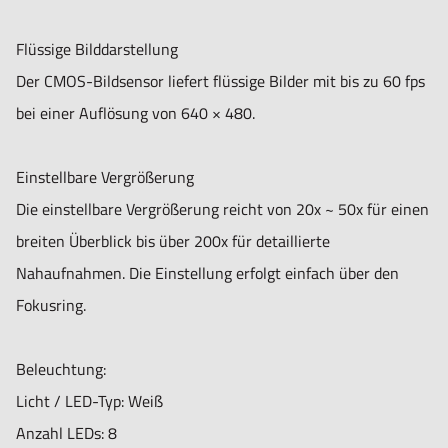
Arbeitsabstand: Standard
Linsentyp: Glas mit Antireflexbeschichtung
Flüssige Bilddarstellung
Der CMOS-Bildsensor liefert flüssige Bilder mit bis zu 60 fps
Sensor
bei einer Auflösung von 640 × 480.
Sensortyp: CMOS
Auflösung: VGA (640×480)
Einstellbare Vergrößerung
Maximale Bildrate: 60 fps
Die einstellbare Vergrößerung reicht von 20x ~ 50x für einen
breiten Überblick bis über 200x für detaillierte
Kompatibilität
Nahaufnahmen. Die Einstellung erfolgt einfach über den
Schnittstelle: USB 2.0
Fokusring.
Betriebssysteme: Windows 7, 8, 10 & 11, MacOS 10.9 und
höher
Beleuchtung:
Software: DinoCapture 2.0 (Windows), DinoXcope (MacOS)
Licht / LED-Typ: Weiß
Unterstützte Bildformate (Windows): BMP, GIF, PNG, JPG,
Anzahl LEDs: 8