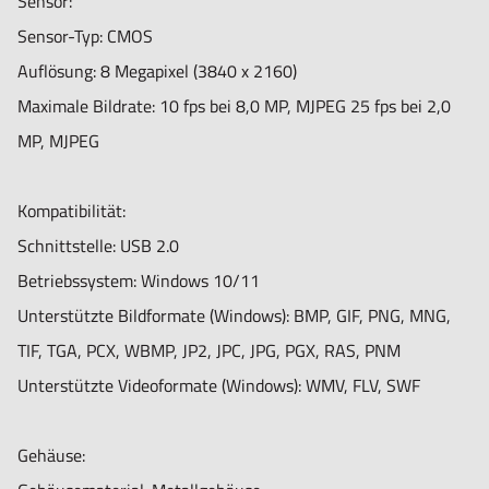
Sensor:
Informationen:
Sensor-Typ: CMOS
Verpackungsinhalt:
Auflösung: 8 Megapixel (3840 x 2160)
N3C-C (Close Cap) N3C-D (Diffuser Cap) N3C-D2 (Opal
Maximale Bildrate: 10 fps bei 8,0 MP, MJPEG 25 fps bei 2,0
Diffuser Cap) N3C-E (Extended Open Cap) N3C-L (Long Cap)
MP, MJPEG
N3C-O (Open Cap) N3C-S (Sidelight Cap)
Garantieinformationen: 2 Jahre europäische Garantie
Kompatibilität:
Schnittstelle: USB 2.0
Betriebssystem: Windows 10/11
Unterstützte Bildformate (Windows): BMP, GIF, PNG, MNG,
TIF, TGA, PCX, WBMP, JP2, JPC, JPG, PGX, RAS, PNM
Unterstützte Videoformate (Windows): WMV, FLV, SWF
Gehäuse: