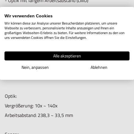
- Optik mit langem Arbeitsabstand (LWD)
Unterstützte Bildformate (Windows): BMP, GIF, PNG, MNG,
- Einstellbarer Polarisator
Wir verwenden Cookies
TIF, TGA, PCX, WBMP, JP2, JPC, JPG, PGX, RAS, PNM
- Robustes Metallgehäuse
Wir können diese zur Analyse unserer Besucherdaten platzieren, um unsere
Unterstützte Videoformate (Windows): WMV, FLV, SWF
Webseite zu verbessern, personalisierte Inhalte anzuzeigen und Ihnen ein
- 10x ~ 140x Vergrößerung (Randschatten treten unter 25x
großartiges Webseiten-Erlebnis zu bieten. Für weitere Informationen zu den von
uns verwendeten Cookies öffnen Sie die Einstellungen.
bei der Vorschau in 16:9-Fenstern auf.)
Gehäuse:
Alle akzeptieren
Gehäusematerial: Metallgehäuse
Beleuchtung:
Abmessungen: 130 mm (H) x 33 mm (T)
Licht / LED-Typ: Weiß
Nein, anpassen
Ablehnen
Gewicht: 120 g
Anzahl der LEDs: 8
Merkmale:
Optik:
Messung: Ja
Vergrößerung: 10x ~ 140x
Kalibrierung: Ja
Arbeitsabstand: 238,3 ~ 33,5 mm
Microtouch-Sensor: Ja