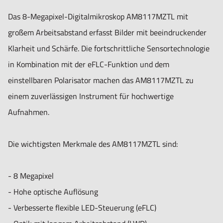
Das 8-Megapixel-Digitalmikroskop AM8117MZTL mit
Optik:
großem Arbeitsabstand erfasst Bilder mit beeindruckender
Vergrößerung: 10x ~ 140x
Klarheit und Schärfe. Die fortschrittliche Sensortechnologie
Arbeitsabstand: 238,3 ~ 33,5 mm
in Kombination mit der eFLC-Funktion und dem
einstellbaren Polarisator machen das AM8117MZTL zu
Sensor:
einem zuverlässigen Instrument für hochwertige
Sensor-Typ: CMOS
Aufnahmen.
Auflösung: 8 Megapixel (3840 x 2160)
Maximale Bildrate: 10 fps bei 8,0 MP, MJPEG 25 fps bei 2,0
Die wichtigsten Merkmale des AM8117MZTL sind:
MP, MJPEG
- 8 Megapixel
Kompatibilität:
- Hohe optische Auflösung
Schnittstelle: USB 2.0
- Verbesserte flexible LED-Steuerung (eFLC)
Betriebssystem: Windows 10/11