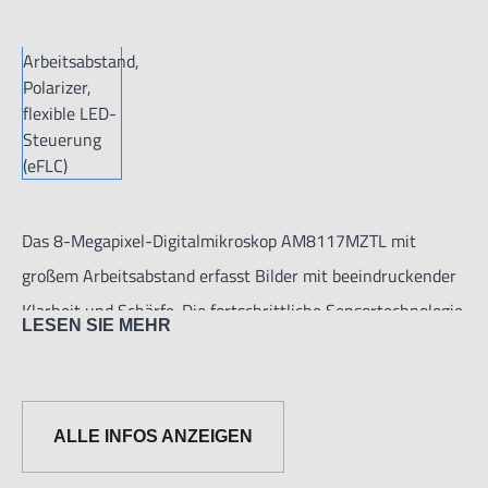
Das 8-Megapixel-Digitalmikroskop AM8117MZTL mit
großem Arbeitsabstand erfasst Bilder mit beeindruckender
Klarheit und Schärfe. Die fortschrittliche Sensortechnologie
LESEN SIE MEHR
in Kombination mit der eFLC-Funktion und dem
einstellbaren Polarisator machen das AM8117MZTL zu
einem zuverlässigen Instrument für hochwertige
ALLE INFOS ANZEIGEN
Aufnahmen.