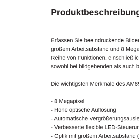
Optik:
Produktbeschreibun
Vergrößerung: 10x ~ 140x
Arbeitsabstand: 238,3 ~ 33,5 mm
Erfassen Sie beeindruckende Bild
Sensor:
großem Arbeitsabstand und 8 Megap
Sensor-Typ: CMOS
Reihe von Funktionen, einschließlic
Auflösung: 8 Megapixel (3840 x 216
sowohl bei bildgebenden als auch be
Maximale Bildrate: 10 fps bei 8,0
Die wichtigsten Merkmale des AM8
Kompatibilität:
Schnittstelle: USB 2.0
- 8 Megapixel
Betriebssystem: Windows 10/11
- Hohe optische Auflösung
Unterstützte Bildformate (Window
- Automatische Vergrößerungsaus
JP2, JPC, JPG, PGX, RAS, PNM
- Verbesserte flexible LED-Steueru
Unterstützte Videoformate (Windo
- Optik mit großem Arbeitsabstand