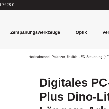
6-7628-0
Zerspanungswerkzeuge
Optik
Ve
17MZTL Längere Arbeitsabstand, Polarizer, flexible LED-Steuerung (
Digitales P
Plus Dino-L