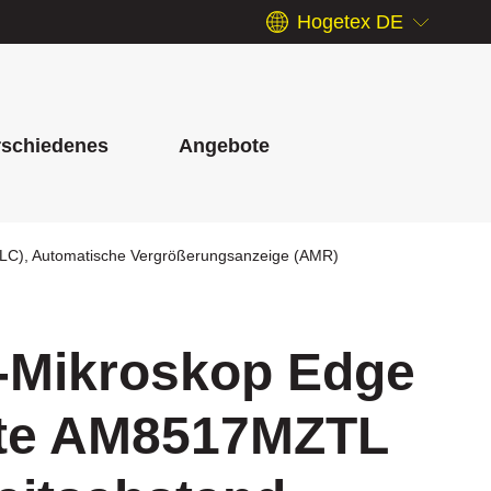
Hogetex DE
rschiedenes
Angebote
eFLC), Automatische Vergrößerungsanzeige (AMR)
C-Mikroskop Edge
ite AM8517MZTL