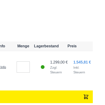
517MZTL sind:
esung (AMR)
ng (eFLC)
(LWD)
Info
Menge
Lagerbestand
Preis
1.299,00 €
1.545,81 €
chattung tritt unter 25x auf, wenn die Vorschau
 Info
Zzgl.
Inkl.
Steuern
Steuern