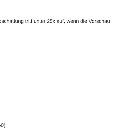
chattung tritt unter 25x auf, wenn die Vorschau
 (T)
r Cap) N3C-D2 (Opal Diffuser Cap) N3C-E
Cap) N3C-O (Open Cap) N3C-S (Sidelight Cap)
opäische Garantie
60)