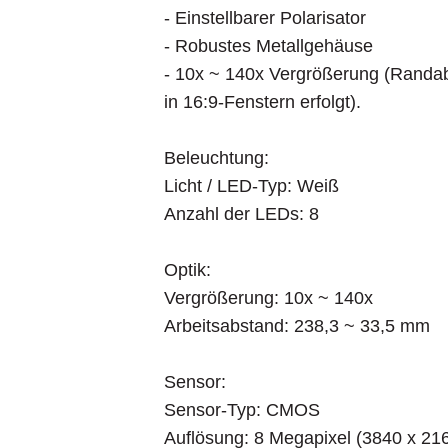
- Einstellbarer Polarisator
Gehäuse:
- Robustes Metallgehäuse
Gehäusematerial: Metallgehäuse
- 10x ~ 140x Vergrößerung (Randabs
Abmessungen: 130 mm (H) x 33 mm
in 16:9-Fenstern erfolgt).
Gewicht: 120 g
Beleuchtung:
Merkmale:
Licht / LED-Typ: Weiß
Messung: Ja
Anzahl der LEDs: 8
Kalibrierung: Ja
Microtouch-Sensor: Ja
Optik:
Vergrößerung: 10x ~ 140x
Informationen:
Arbeitsabstand: 238,3 ~ 33,5 mm
Verpackungsinhalt:
N3C-C (Close Cap) N3C-D (Diffuse
Sensor:
(Extended Open Cap) N3C-L (Long 
Sensor-Typ: CMOS
Garantieinformationen: 2 Jahre eur
Auflösung: 8 Megapixel (3840 x 21