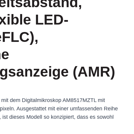
eitsabstand,
exible LED-
eFLC),
he
gsanzeige (AMR)
r mit dem Digitalmikroskop AM8517MZTL mit
ixeln. Ausgestattet mit einer umfassenden Reihe
 ist dieses Modell so konzipiert, dass es sowohl
ientierten Aufgaben brilliert.