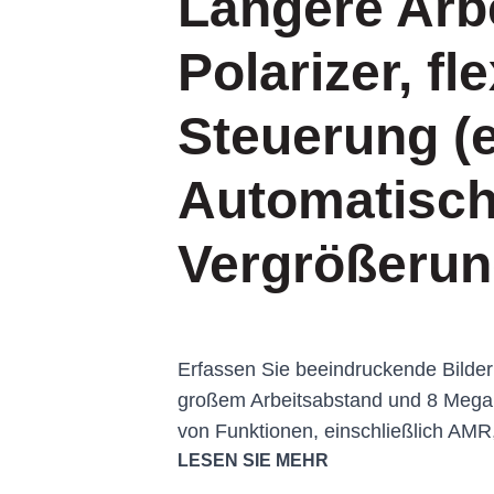
Längere Arb
Polarizer, fl
Steuerung (
Automatisc
Vergrößerun
Erfassen Sie beeindruckende Bilde
großem Arbeitsabstand und 8 Megap
von Funktionen, einschließlich AMR,
bei bildgebenden als auch bei messor
LESEN SIE MEHR