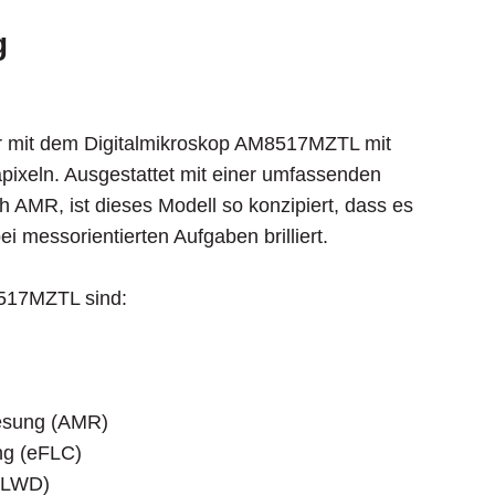
g
er mit dem Digitalmikroskop AM8517MZTL mit
ixeln. Ausgestattet mit einer umfassenden
h AMR, ist dieses Modell so konzipiert, dass es
0)
i messorientierten Aufgaben brilliert.
 MP, MJPEG 25 fps bei 2,0 MP, MJPEG
517MZTL sind:
s): BMP, GIF, PNG, MNG, TIF, TGA, PCX, WBMP,
lesung (AMR)
ng (eFLC)
ws): WMV, FLV, SWF
 (LWD)