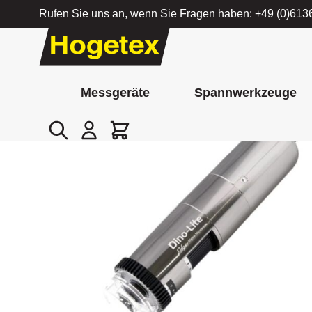
Rufen Sie uns an, wenn Sie Fragen haben:
+49 (0)613
Zum Inhalt springen
Messgeräte
Spannwerkzeuge
Suche
Cart
Startseite
/
Digitales PC-Mikroskop Edge Plus Dino-Lite AM85