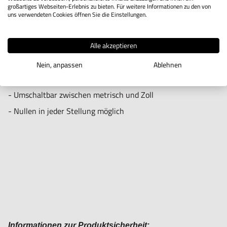
großartiges Webseiten-Erlebnis zu bieten. Für weitere Informationen zu den von
Varsseveld/ Netherlands, email: Info@hogetex.com
Mit Messbereich 20 mm und 30 mm
uns verwendeten Cookies öffnen Sie die Einstellungen.
auf Anfrage!
Alle akzeptieren
Funktionen:
Nein, anpassen
Ablehnen
- Ein-/Ausschalter
- Umschaltbar zwischen metrisch und Zoll
- Nullen in jeder Stellung möglich
Informationen zur Produktsicherheit: