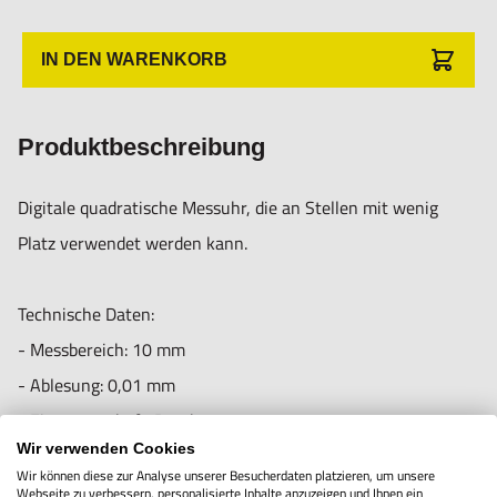
IN DEN WARENKORB
Produktbeschreibung
Digitale quadratische Messuhr, die an Stellen mit wenig
Informationen zur Produktsicherheit:
Platz verwendet werden kann.
Nur für technisch versierte und mit dem Produkt vertraute
Anwender sowie Handwerker geeignet.
Technische Daten:
Nur für den vorhergesehenen Verwendungszweck geeignet.
- Messbereich: 10 mm
Unsachgemäße Verwendung kann zu Schäden und
- Ablesung: 0,01 mm
Verletzungen führen.
- Einspannschaft: Durchm. 8 mm
Importeur/Hersteller:
Wir verwenden Cookies
- Spitze: Durchm. 4,5 mm
Wir können diese zur Analyse unserer Besucherdaten platzieren, um unsere
Hogetex/Kometex B.V., Gesinkkampstraat 1,7051 HR
Webseite zu verbessern, personalisierte Inhalte anzuzeigen und Ihnen ein