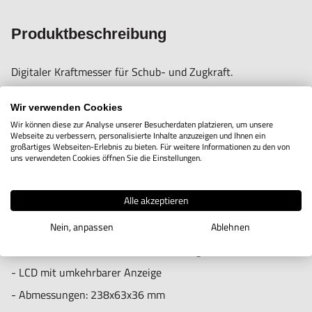
Hogetex/Kometex B.V., Gesinkkampstraat 1,7051 HR
Produktbeschreibung
Varsseveld/ Netherlands, email: Info@hogetex.com
Digitaler Kraftmesser für Schub- und Zugkraft.
Zum schnellen Messen von Kräften durch Drücken oder
Wir verwenden Cookies
Ziehen am Messgerät entworfen.
Wir können diese zur Analyse unserer Besucherdaten platzieren, um unsere
Webseite zu verbessern, personalisierte Inhalte anzuzeigen und Ihnen ein
Das Messgerät zeigt anschließend den Maximalwert an.
großartiges Webseiten-Erlebnis zu bieten. Für weitere Informationen zu den von
uns verwendeten Cookies öffnen Sie die Einstellungen.
Technische Daten:
Alle akzeptieren
- Genauigkeit: ±0,5% der gesamten Skaleneinteilung.
Nein, anpassen
Ablehnen
- Skaleneinteilung wahlweise in Newton, kg und lbf.
- Mit 4 Gewindelöchern M3 (zur Montage).
- LCD mit umkehrbarer Anzeige
- Abmessungen: 238x63x36 mm