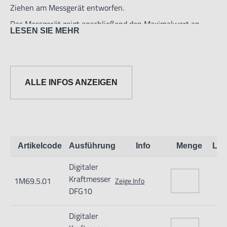
Ziehen am Messgerät entworfen.
Das Messgerät zeigt anschließend den Maximalwert an.
LESEN SIE MEHR
Technische Daten:
- Genauigkeit: ±0,5% der gesamten Skaleneinteilung.
ALLE INFOS ANZEIGEN
- Skaleneinteilung wahlweise in Newton, kg und lbf.
- Mit 4 Gewindelöchern M3 (zur Montage).
- LCD mit umkehrbarer Anzeige
- Abmessungen: 238x63x36 mm
Artikelcode
Ausführung
Info
Menge
Lag
- Gewicht 640 g
Digitaler
Kraftmesser
1M69.5.01
Zeige Info
Funktionen:
DFG10
- Speicherfunktion mit Durchschnittsberechnung
Digitaler
- Abschaltautomatik