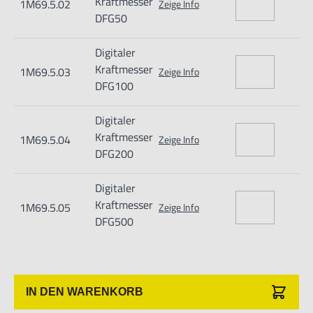
Kraftmesser
1M69.5.02
Zeige Info
DFG50
- Serienmäßige Lieferung mit einem Haken und
Digitaler
verschiedenen Spitzen.
Kraftmesser
1M69.5.03
Zeige Info
DFG100
Digitaler
Kraftmesser
1M69.5.04
Zeige Info
DFG200
Informationen zur Produktsicherheit:
Digitaler
Nur für technisch versierte und mit dem Produkt vertraute
Kraftmesser
1M69.5.05
Zeige Info
Anwender sowie Handwerker geeignet.
DFG500
Nur für den vorhergesehenen Verwendungszweck geeignet.
Unsachgemäße Verwendung kann zu Schäden und
Verletzungen führen.
IN DEN WARENKORB
Importeur/Hersteller: