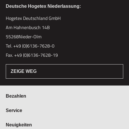
Deutsche Hogetex Niederlassung:
Hogetex Deutschland GmbH
Am Hahnenbusch 14B
55268Nieder-Olm
Tel. +49 (0)6136-7628-0
Fax. +49 (0)6136-7628-19
ZEIGE WEG
Bezahlen
Bestellung & Zahlung
Service
Widerrufsrecht
Über Hogetex
Neuigkeiten
Vertrag widerrufen