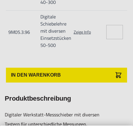
40-300
Ablesung 0,01 mm
mm/Zoll umschaltbar
Digitale
ABS/INC umschaltbar
Schiebelehre
mit diversen
9M05.3.96
RS-232-Datenausgang
Zeige Info
Einsetzstücken
Reset-Funktion
50-500
Preset-Funktion
(Messwert-Voreinstellung)
IN DEN WARENKORB
HOLD-Funktion
Aus Edelstahl gefertigt.
Produktbeschreibung
Lieferung in Kasten
Stromversorgung:
Digitaler Werkstatt-Messschieber mit diversen
1 CR2032 Batterie
Tastern für unterschiedliche Messungen.