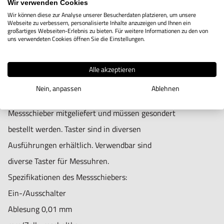
Alle Taster mit Gewinde M2,5 können für
Wir verwenden Cookies
Wir können diese zur Analyse unserer Besucherdaten platzieren, um unsere
diesen Messschieber verwendet werden.
Webseite zu verbessern, personalisierte Inhalte anzuzeigen und Ihnen ein
großartiges Webseiten-Erlebnis zu bieten. Für weitere Informationen zu den von
Die Taster lassen sich an beiden Seiten der
uns verwendeten Cookies öffnen Sie die Einstellungen.
Messschenkel montieren, wodurch dieser
Messschieber für Innen- und Außenmessungen
Alle akzeptieren
verwendet werden kann!
Nein, anpassen
Ablehnen
Die Taster werden nicht mit dem
Messschieber mitgeliefert und müssen gesondert
bestellt werden. Taster sind in diversen
Ausführungen erhältlich. Verwendbar sind
diverse Taster für Messuhren.
Spezifikationen des Messschiebers:
Ein-/Ausschalter
Ablesung 0,01 mm