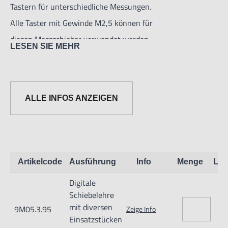
Tastern für unterschiedliche Messungen.
Alle Taster mit Gewinde M2,5 können für
diesen Messschieber verwendet werden.
LESEN SIE MEHR
Die Taster lassen sich an beiden Seiten der
Messschenkel montieren, wodurch dieser
Messschieber für Innen- und Außenmessungen
ALLE INFOS ANZEIGEN
verwendet werden kann!
Die Taster werden nicht mit dem
Messschieber mitgeliefert und müssen gesondert
bestellt werden. Taster sind in diversen
Artikelcode
Ausführung
Info
Menge
Lag
Ausführungen erhältlich. Verwendbar sind
Digitale
diverse Taster für Messuhren.
Schiebelehre
Spezifikationen des Messschiebers:
mit diversen
9M05.3.95
Zeige Info
Ein-/Ausschalter
Einsatzstücken