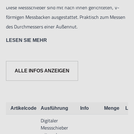
Diese Messschieber sind mit nach innen gerichteten, V-
förmigen Messbacken ausgestattet. Praktisch zum Messen
des Durchmessers einer Außennut.
LESEN SIE MEHR
Ablesung: 0,01 mm / 0,0005”
Ein-/Ausschalter
Umschaltbar zwischen metrisch und Zoll
ALLE INFOS ANZEIGEN
Nullen in jeder Stellung möglich
Preset
Artikelcode
Ausführung
Info
Menge
Lag
Digitaler
Messschieber