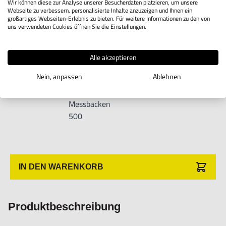
Wir können diese zur Analyse unserer Besucherdaten platzieren, um unsere
Messbacken
Webseite zu verbessern, personalisierte Inhalte anzuzeigen und Ihnen ein
300
großartiges Webseiten-Erlebnis zu bieten. Für weitere Informationen zu den von
uns verwendeten Cookies öffnen Sie die Einstellungen.
Digitaler
Messschieber
Alle akzeptieren
mit nach
Nein, anpassen
Ablehnen
innen
9M05.3.39
Zeige Info
gerichteten
Messbacken
500
IN DEN WARENKORB
Produktbeschreibung