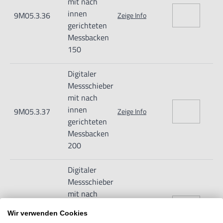
mit nach
innen
9M05.3.36
Zeige Info
gerichteten
Messbacken
150
Digitaler
Messschieber
mit nach
innen
9M05.3.37
Zeige Info
gerichteten
Messbacken
200
Digitaler
Messschieber
mit nach
innen
9M05.3.38
Zeige Info
Wir verwenden Cookies
gerichteten