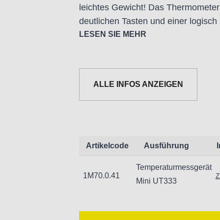
leichtes Gewicht! Das Thermometer 
deutlichen Tasten und einer logisc
LESEN SIE MEHR
- LCD-Bildschirm mit Hintergrundbe
- automatische Abschaltung nach 5 
- Anzeige Batteriezustand
ALLE INFOS ANZEIGEN
- Stromversorgung 3x 1.5V AAA-Bat
- Messgeschwindigkeit: 1s
Technische Daten:
Artikelcode
Ausführung
Messbereich:
Bereich
Anzeige
Gena
Temperaturmessgerät
Luftfeuchtigkeit
0~99 % RH
0,1 % 
1M70.0.41
Z
Mini UT333
Temperatur °C
-10 ~ 60°
0,1 °C
±1,
Temperatur °F
14 ~ 140 °F
0,2 °F
±