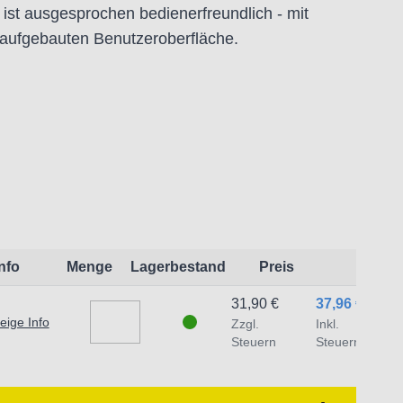
ist ausgesprochen bedienerfreundlich - mit
h aufgebauten Benutzeroberfläche.
leuchtung
min.
terien
Info
Menge
Lagerbestand
Preis
uigkeit
31,90 €
37,96 €
RH
± 5 % RH (0 ~ 99 % RH)
eige Info
Zzgl.
Inkl.
0 °C
Steuern
Steuern
2,0 °F