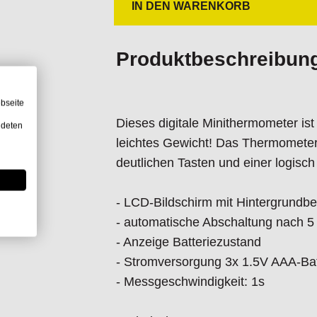
IN DEN WARENKORB
Funktionen:
Überlastungsanzeige
MAX/MIN
MAX/MIN
Produktbeschreibun
Messwertspeicher
HOLD
Umschaltung
bseite
Temperatureinheit
°C/°F
Dieses digitale Minithermometer is
ndeten
leichtes Gewicht! Das Thermometer 
deutlichen Tasten und einer logisc
- LCD-Bildschirm mit Hintergrundb
- automatische Abschaltung nach 5
- Anzeige Batteriezustand
- Stromversorgung 3x 1.5V AAA-Bat
- Messgeschwindigkeit: 1s