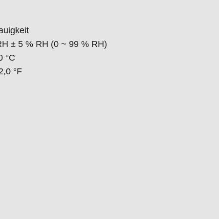
uigkeit
RH
± 5 % RH (0 ~ 99 % RH)
0 °C
2,0 °F