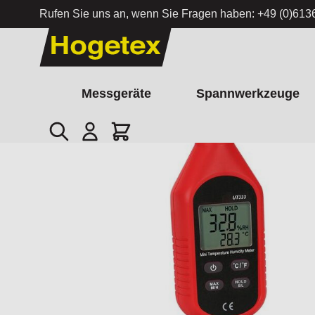
Rufen Sie uns an, wenn Sie Fragen haben:
+49 (0)613
Zum Inhalt springen
Messgeräte
Spannwerkzeuge
Suche
Cart
Startseite
/
Digitales Minithermometer