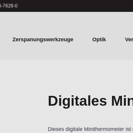
6-7628-0
Zerspanungswerkzeuge
Optik
Ve
Digitales M
Dieses digitale Minithermometer is