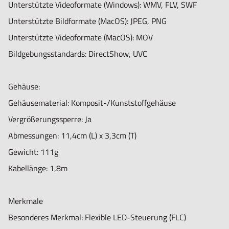
Unterstützte Videoformate (Windows): WMV, FLV, SWF
Kappe, N3C-C- Geschlossene Kappe, N3C-D- Diffusorkappe,
Unterstützte Bildformate (MacOS): JPEG, PNG
N3C-Verlängerungskappe, N3C-L- Lange Kappe, N3C-S-
Unterstützte Videoformate (MacOS): MOV
Seitenlichtkappe
Bildgebungsstandards: DirectShow, UVC
Garantieinformationen: 2 Jahre europäische Garantie
Regulatorische Genehmigung: CE, FCC, ROHS
Gehäuse:
Gehäusematerial: Komposit-/Kunststoffgehäuse
Vergrößerungssperre: Ja
Abmessungen: 11,4cm (L) x 3,3cm (T)
Gewicht: 111g
Kabellänge: 1,8m
Merkmale
Besonderes Merkmal: Flexible LED-Steuerung (FLC)