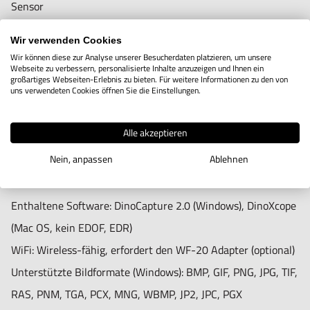
Sensor
Abmessungen: 11,4cm (L) x 3,3cm (T)
Sensor-Typ: CMOS
Gewicht: 111g
Wir verwenden Cookies
Auflösung: 1,3 Megapixel (1280x1024)
Wir können diese zur Analyse unserer Besucherdaten platzieren, um unsere
Kabellänge: 1,8m
Webseite zu verbessern, personalisierte Inhalte anzuzeigen und Ihnen ein
Maximale Bildrate: 30 fps
großartiges Webseiten-Erlebnis zu bieten. Für weitere Informationen zu den von
uns verwendeten Cookies öffnen Sie die Einstellungen.
Merkmale
Kompatibilität:
Besonderes Merkmal: Flexible LED-Steuerung (FLC)
Alle akzeptieren
Schnittstelle: USB 2.0
Messung: Ja
Nein, anpassen
Ablehnen
Betriebssysteme: Windows 7, 8, 10 or 11, MacOS 10.12 und
Kalibrierung: Ja
höher
Microtouch-Sensor: Ja
Enthaltene Software: DinoCapture 2.0 (Windows), DinoXcope
ESD-sicher: Nein
(Mac OS, kein EDOF, EDR)
WiFi: Wireless-fähig, erfordert den WF-20 Adapter (optional)
Informationen:
Unterstützte Bildformate (Windows): BMP, GIF, PNG, JPG, TIF,
Verpackungsinhalt: Mikroskop, Tragetasche, Software-CD,
RAS, PNM, TGA, PCX, MNG, WBMP, JP2, JPC, PGX
Kalibrierungsscheibe, Benutzerhandbuch, N3C-O- Offene