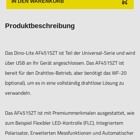
IN DEN WARENKORB
• Flexible LED Control (FLC)
Produktbeschreibung
Dino-Lite-Reihe: Dino-Lite Universal - verkabelt
Beleuchtung
Das Dino-Lite AF4515ZT ist Teil der Universal-Serie und wird
Licht/ LED-Typ: Weiß
über USB an Ihr Gerät angeschlossen. Das AF4515ZT ist
Anzahl der LEDs: 8
bereit für den Drahtlos-Betrieb, aber benötigt das WF-20
LED an/aus schaltbar: Ja
(optional), um es in eine vollständig drahtlose Lösung zu
Infrarot-Filter: IR-Cut-Filter >650 nm
verwandeln.
Diffusor verfügbar: Ja (N3C-D enthalten)
Emissionsfilter: Nein
Das AF4515ZT ist mit Premiummerkmalen ausgestattet, wie
Polarisator: Ja, linear
zum Beispiel Flexibler LED-Kontrolle (FLC), Integriertem
Polarisator, Erweiterten Messfunktionen und Automatischer
Optik: