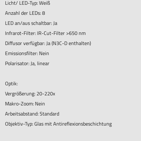
Licht/ LED-Typ: Weiß
Enthaltene Software: DinoCapture 2.0 (Windows),
Anzahl der LEDs: 8
DinoXcope (Mac OS, kein EDOF, EDR)
LED an/aus schaltbar: Ja
WiFi: Wireless-fähig, erfordert den WF-20 Adapter
Infrarot-Filter: IR-Cut-Filter >650 nm
(optional)
Diffusor verfügbar: Ja (N3C-D enthalten)
Unterstützte Bildformate (Windows): BMP, GIF, PNG, JPG,
Emissionsfilter: Nein
TIF, RAS, PNM, TGA, PCX, MNG, WBMP, JP2, JPC, PGX
Polarisator: Ja, linear
Unterstützte Videoformate (Windows): WMV, FLV, SWF
Unterstützte Bildformate (MacOS): JPEG, PNG
Optik:
Unterstützte Videoformate (MacOS): MOV
Vergrößerung: 20-220x
Bildgebungsstandards: DirectShow, UVC
Makro-Zoom: Nein
Arbeitsabstand: Standard
Gehäuse:
Objektiv-Typ: Glas mit Antireflexionsbeschichtung
Gehäusematerial: Komposit-/Kunststoffgehäuse
Vergrößerungssperre: Ja