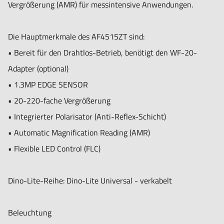
Vergrößerung (AMR) für messintensive Anwendungen.
Vergrößerung: 20-220x
Makro-Zoom: Nein
Die Hauptmerkmale des AF4515ZT sind:
Arbeitsabstand: Standard
• Bereit für den Drahtlos-Betrieb, benötigt den WF-20-
Objektiv-Typ: Glas mit Antireflexionsbeschichtung
Adapter (optional)
• 1.3MP EDGE SENSOR
Sensor
• 20-220-fache Vergrößerung
Sensor-Typ: CMOS
• Integrierter Polarisator (Anti-Reflex-Schicht)
Auflösung: 1,3 Megapixel (1280x1024)
• Automatic Magnification Reading (AMR)
Maximale Bildrate: 30 fps
• Flexible LED Control (FLC)
Kompatibilität:
Dino-Lite-Reihe: Dino-Lite Universal - verkabelt
Schnittstelle: USB 2.0
Betriebssysteme: Windows 7, 8, 10 or 11, MacOS 10.12 und
Beleuchtung
höher