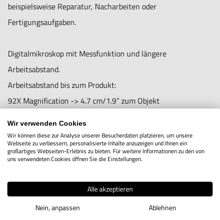
- Bildfrequenz bis 30 fps
beispielsweise Reparatur, Nacharbeiten oder
- Anschluss und Stromversorgung durch USB 2.0
Fertigungsaufgaben.
- Abmessungen: 100 mm (L), 32 mm (H), 32 mm (B)
- Gewicht 90 g
Digitalmikroskop mit Messfunktion und längere
- CE-Zulassung
Arbeitsabstand.
- Inklusive USB-Kabel (1,8 m)
Arbeitsabstand bis zum Produkt:
- Inklusive Software für verschiedene Messungen:
92X Magnification -> 4.7 cm/1.9” zum Objekt
Längenmessungen und Radiale.
79X Magnification -> 5.0 cm/2.0” zum Objekt
Wir verwenden Cookies
- Geeignet für Windows 7, 8, 10 or 11, MacOS 10.9 and up
52X Magnification -> 6.3 cm/2.5” zum Objekt
Wir können diese zur Analyse unserer Besucherdaten platzieren, um unsere
Webseite zu verbessern, personalisierte Inhalte anzuzeigen und Ihnen ein
27X Magnification -> 11.5 cm/4.5” zum Objekt
großartiges Webseiten-Erlebnis zu bieten. Für weitere Informationen zu den von
uns verwendeten Cookies öffnen Sie die Einstellungen.
Typ: AM4113TL
20X Magnification -> 14.4 cm/5.7” zum Objekt
Auflösung: 1.3M
Alle akzeptieren
Vergrößerung: 10-90x
- Mit 10- bis 90-facher Vergrößerung!
Nein, anpassen
Ablehnen
- Stufenlose Vergrößerung mit Fokussierskala