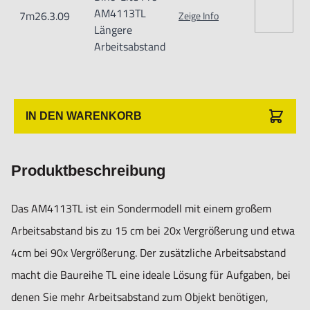
52X Magnification -> 6.3 cm/2.5” zum Objekt
AM4113TL
7m26.3.09
Zeige Info
27X Magnification -> 11.5 cm/4.5” zum Objekt
Längere
Arbeitsabstand
20X Magnification -> 14.4 cm/5.7” zum Objekt
- Mit 10- bis 90-facher Vergrößerung!
- Stufenlose Vergrößerung mit Fokussierskala
IN DEN WARENKORB
- Microtouch, mit der Schaltfläche am PC-Mikroskop
können Bilder gespeichert werden
Produktbeschreibung
- USB 2.0 Anschluss
- Kalibrierfunktion
Das AM4113TL ist ein Sondermodell mit einem großem
- Auflösung: 1.3M
Arbeitsabstand bis zu 15 cm bei 20x Vergrößerung und etwa
- Beleuchtung mit 8 LEDs, LEDs mit ON/OFF-Funktion
4cm bei 90x Vergrößerung. Der zusätzliche Arbeitsabstand
- Die LEDs reduzieren Reflektionen, mit Anpassung der
macht die Baureihe TL eine ideale Lösung für Aufgaben, bei
Lichtstärke
denen Sie mehr Arbeitsabstand zum Objekt benötigen,