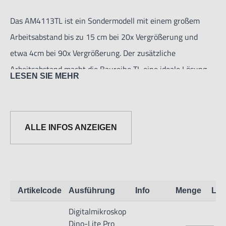
Das AM4113TL ist ein Sondermodell mit einem großem
Arbeitsabstand bis zu 15 cm bei 20x Vergrößerung und
etwa 4cm bei 90x Vergrößerung. Der zusätzliche
Arbeitsabstand macht die Baureihe TL eine ideale Lösung
LESEN SIE MEHR
für Aufgaben, bei denen Sie mehr Arbeitsabstand zum
Objekt benötigen, beispielsweise Reparatur, Nacharbeiten
oder Fertigungsaufgaben.
ALLE INFOS ANZEIGEN
Digitalmikroskop mit Messfunktion und längere
Arbeitsabstand.
Arbeitsabstand bis zum Produkt:
Artikelcode
Ausführung
Info
Menge
Lag
92X Magnification -> 4.7 cm/1.9” zum Objekt
Digitalmikroskop
79X Magnification -> 5.0 cm/2.0” zum Objekt
Dino-Lite Pro