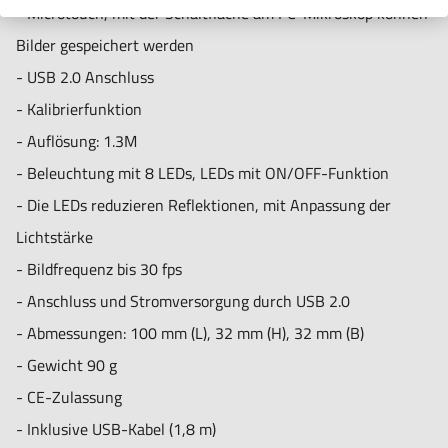
Lieferumfang
- Microtouch, mit der Schaltfläche am PC-Mikroskop können
- Digitales USB mikroskop mit 1,8m USB-Anschlußkabel
Bilder gespeichert werden
- Standfuss
- USB 2.0 Anschluss
- Software mit Treiber in deutsch
- Kalibrierfunktion
- Anleitung in deutsch
- Auflösung: 1.3M
- Beleuchtung mit 8 LEDs, LEDs mit ON/OFF-Funktion
- Die LEDs reduzieren Reflektionen, mit Anpassung der
Lichtstärke
- Bildfrequenz bis 30 fps
- Anschluss und Stromversorgung durch USB 2.0
- Abmessungen: 100 mm (L), 32 mm (H), 32 mm (B)
- Gewicht 90 g
- CE-Zulassung
- Inklusive USB-Kabel (1,8 m)