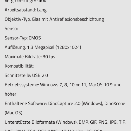
Vergrößerung: 5-40x
Gewicht: 105g
Arbeitsabstand: Lang
Kabellänge: 1,8m
Objektiv-Typ: Glas mit Antireflexionsbeschichtung
Eigenschaften
Sensor
Messung: Ja
Sensor-Typ: CMOS
Kalibrierung: Ja
Auflösung: 1,3 Megapixel (1280x1024)
Microtouch-Sensor: Ja
Maximale Bildrate: 30 fps
ESD-sicher: Nein
Kompatibilität:
Informationen:
Schnittstelle: USB 2.0
Verpackungsinhalt: Mikroskop, Tragetasche, Software-CD,
Betriebssysteme: Windows 7, 8, 10 or 11, MacOS 10.9 und
Tischhalterung, Kalibrierungsziel, Benutzerhandbuch
höher
Garantieinformationen: 2 Jahre europäische Garantie
Enthaltene Software: DinoCapture 2.0 (Windows), DinoXcope
Regulatorische Genehmigung: CE, FCC, ROHS
(Mac OS)
Unterstützte Bildformate (Windows): BMP, GIF, PNG, JPG, TIF,