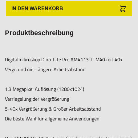
Infrarot-Filter: IR-Cut-Filter >650 nm
IN DEN WARENKORB
Diffusor verfügbar: MSAA111A1 (optionales Zubehör)
Emissionsfilter: Nein
Polarisator: Nein
Produktbeschreibung
Optik:
Vergrößerung: 5-40x
Digitalmikroskop Dino-Lite Pro AM4113TL-M40 mit 40x
Arbeitsabstand: Lang
Vergr. und mit Längere Arbeitsabstand.
Objektiv-Typ: Glas mit Antireflexionsbeschichtung
Sensor
1.3 Megapixel Auflösung (1280x1024)
Sensor-Typ: CMOS
Verriegelung der Vergrößerung
Auflösung: 1,3 Megapixel (1280x1024)
5-40x Vergrößerung & Großer Arbeitsabstand
Maximale Bildrate: 30 fps
Die beste Wahl für allgemeine Anwendungen
Kompatibilität:
Schnittstelle: USB 2.0