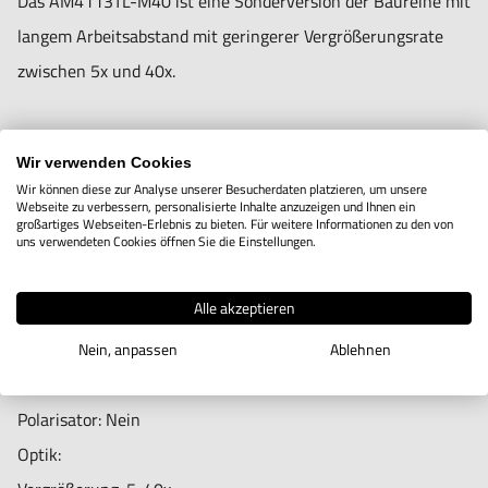
Das AM4113TL-M40 ist eine Sonderversion der Baureihe mit
Betriebssysteme: Windows 7, 8, 10 or 11, MacOS 10.9 und
langem Arbeitsabstand mit geringerer Vergrößerungsrate
höher
zwischen 5x und 40x.
Enthaltene Software: DinoCapture 2.0 (Windows),
DinoXcope (Mac OS)
Dino-Lite-Reihe: Dino-Lite Pro
Unterstützte Bildformate (Windows): BMP, GIF, PNG, JPG,
Wir verwenden Cookies
Beleuchtung
TIF, RAS, PNM, TGA, PCX, MNG, WBMP, JP2, JPC, PGX
Wir können diese zur Analyse unserer Besucherdaten platzieren, um unsere
Webseite zu verbessern, personalisierte Inhalte anzuzeigen und Ihnen ein
Licht/ LED-Typ: Weiß
Unterstützte Videoformate (Windows): WMV, FLV, SWF
großartiges Webseiten-Erlebnis zu bieten. Für weitere Informationen zu den von
uns verwendeten Cookies öffnen Sie die Einstellungen.
Anzahl der LEDs: 8
Unterstützte Bildformate (MacOS): JPEG, PNG
LED an/aus schaltbar: Ja
Unterstützte Videoformate (MacOS): MOV
Alle akzeptieren
Infrarot-Filter: IR-Cut-Filter >650 nm
Bildgebungsstandards: DirectShow, UVC
Diffusor verfügbar: MSAA111A1 (optionales Zubehör)
Nein, anpassen
Ablehnen
Gehäuse:
Emissionsfilter: Nein
Gehäusematerial: Komposit-/Kunststoffgehäuse
Polarisator: Nein
Vergrößerungssperre: Ja
Optik:
Abmessungen: 10,5cm (L) x 3,2cm (T)