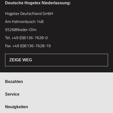
Deutsche Hogetex Niederlassung:
Hogetex Deutschland GmbH
Am Hahnenbusch 14B
55268Nieder-Olm
Tel. +49 (0)6136-7628-0
Fax. +49 (0)6136-7628-19
ZEIGE WEG
Bezahlen
Bestellung & Zahlung
Service
Widerrufsrecht
Über Hogetex
Neuigkeiten
Vertrag widerrufen
FAQ