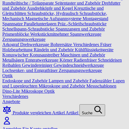
Rundteiltische / Teilapparate
Seitentaster und Zubehör
Drehfutter
und Zubehör
Ausdrehköpfe und Kegel
Kreuztische und
Gleitschlitten
Schraubstöcke, Hydraulisch
Schraubstöcke,
Mechanisch
Magnetische Aufspannsysteme
Montagestand
Spannsatze
Parallelunterlagen
Präz.-Schleifschraubstöcke
Schnellspann-Schraubstöcke
Spannzangen und Zubehör
Prismenblöcke
Werkstückmitnehmer
Spannwerkzeuge
Zerspanungswerkzeuge
Arkograf
Drehwerkzeuge
Bohrersätze
Verschiedenes
Fräser
Holzbearbeitung
Rändeln und Zubehör
Kühlflüssigkeitgeräte
Konuswischer
Konusaustreiber
Maschinen und Zubehör
Metallsägen
Entgratwerkzeuge
Körner
Radienfräser
Schneideisen
Reibahlen
Gewindereiniger
Gewindeschneidwerkzeuge
Lochsenker- und Entgratfräser
Zerspanungswerkzeuge
Optik
Endoskope und Zubehör
Lampen und Zubehör
Fadenzähler
Lupen
und Lupenleuchten
Mikroskope und Zubehör
Messschablonen
Dino-Lite Mikroskope
Optik
Verschiedenes
Angebote
Produkte vergleichen
Artikel
Artikel
Suche
Anmelden
Ein Konto erstellen