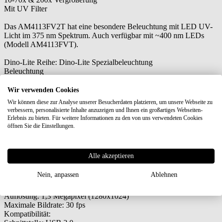
Mit UV Filter
Das AM4113FV2T hat eine besondere Beleuchtung mit LED UV-
Licht im 375 nm Spektrum. Auch verfügbar mit ~400 nm LEDs
(Modell AM4113FVT).
Dino-Lite Reihe: Dino-Lite Spezialbeleuchtung
Beleuchtung
Licht/ LED-Typ: ~375 nm UV
Anzahl der LEDs: 4
Wir verwenden Cookies
LED ein/aus schaltbar: Ja
Wir können diese zur Analyse unserer Besucherdaten platzieren, um unsere Webseite zu
Infrarot-Filter: IR-Cut-Filter >650 nm
verbessern, personalisierte Inhalte anzuzeigen und Ihnen ein großartiges Webseiten-
Diffusor verfügbar: Nein
Erlebnis zu bieten. Für weitere Informationen zu den von uns verwendeten Cookies
Emissionsfilter: Ja, Emissionssperrfilter 375 nm
öffnen Sie die Einstellungen.
Polarisator: Nein
Optik:
Vergrößerung: 10-70x, 200x
Alle akzeptieren
Arbeitsabstand: Standard
Objektiv-Typ: Glas mit Antireflexionsbeschichtung
Nein, anpassen
Ablehnen
Sensor
Sensor-Typ: CMOS
Auflösung: 1,3 Megapixel (1280x1024)
Maximale Bildrate: 30 fps
Kompatibilität: