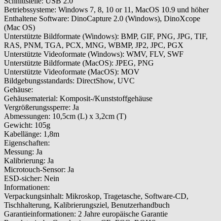
Schnittstelle: USB 2.0
Betriebssysteme: Windows 7, 8, 10 or 11, MacOS 10.9 und höher
Enthaltene Software: DinoCapture 2.0 (Windows), DinoXcope
(Mac OS)
Unterstützte Bildformate (Windows): BMP, GIF, PNG, JPG, TIF,
RAS, PNM, TGA, PCX, MNG, WBMP, JP2, JPC, PGX
Unterstützte Videoformate (Windows): WMV, FLV, SWF
Unterstützte Bildformate (MacOS): JPEG, PNG
Unterstützte Videoformate (MacOS): MOV
Bildgebungsstandards: DirectShow, UVC
Gehäuse:
Gehäusematerial: Komposit-/Kunststoffgehäuse
Vergrößerungssperre: Ja
Abmessungen: 10,5cm (L) x 3,2cm (T)
Gewicht: 105g
Kabellänge: 1,8m
Eigenschaften:
Messung: Ja
Kalibrierung: Ja
Microtouch-Sensor: Ja
ESD-sicher: Nein
Informationen:
Verpackungsinhalt: Mikroskop, Tragetasche, Software-CD,
Tischhalterung, Kalibrierungsziel, Benutzerhandbuch
Garantieinformationen: 2 Jahre europäische Garantie