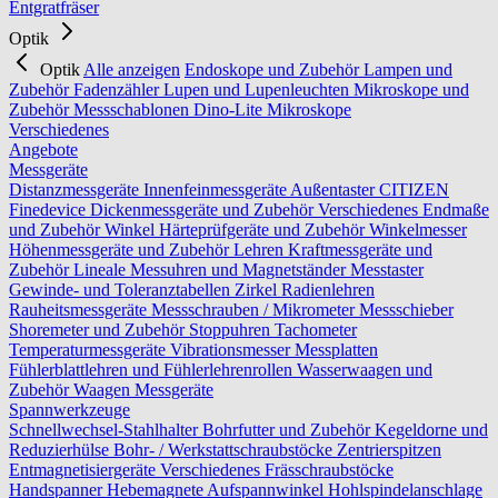
Entgratfräser
Optik
Optik
Alle anzeigen
Endoskope und Zubehör
Lampen und
Zubehör
Fadenzähler
Lupen und Lupenleuchten
Mikroskope und
Zubehör
Messschablonen
Dino-Lite Mikroskope
Verschiedenes
Angebote
Messgeräte
Distanzmessgeräte
Innenfeinmessgeräte
Außentaster
CITIZEN
Finedevice
Dickenmessgeräte und Zubehör
Verschiedenes
Endmaße
und Zubehör
Winkel
Härteprüfgeräte und Zubehör
Winkelmesser
Höhenmessgeräte und Zubehör
Lehren
Kraftmessgeräte und
Zubehör
Lineale
Messuhren und Magnetständer
Messtaster
Gewinde- und Toleranztabellen
Zirkel
Radienlehren
Rauheitsmessgeräte
Messschrauben / Mikrometer
Messschieber
Shoremeter und Zubehör
Stoppuhren
Tachometer
Temperaturmessgeräte
Vibrationsmesser
Messplatten
Fühlerblattlehren und Fühlerlehrenrollen
Wasserwaagen und
Zubehör
Waagen
Messgeräte
Spannwerkzeuge
Schnellwechsel-Stahlhalter
Bohrfutter und Zubehör
Kegeldorne und
Reduzierhülse
Bohr- / Werkstattschraubstöcke
Zentrierspitzen
Entmagnetisiergeräte
Verschiedenes
Frässchraubstöcke
Handspanner
Hebemagnete
Aufspannwinkel
Hohlspindelanschlage