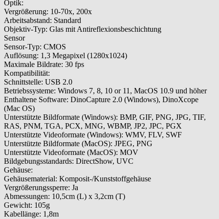
Optik:
Vergrößerung: 10-70x, 200x
Arbeitsabstand: Standard
Objektiv-Typ: Glas mit Antireflexionsbeschichtung
Sensor
Sensor-Typ: CMOS
Auflösung: 1,3 Megapixel (1280x1024)
Maximale Bildrate: 30 fps
Kompatibilität:
Schnittstelle: USB 2.0
Betriebssysteme: Windows 7, 8, 10 or 11, MacOS 10.9 und höher
Enthaltene Software: DinoCapture 2.0 (Windows), DinoXcope
(Mac OS)
Unterstützte Bildformate (Windows): BMP, GIF, PNG, JPG, TIF,
RAS, PNM, TGA, PCX, MNG, WBMP, JP2, JPC, PGX
Unterstützte Videoformate (Windows): WMV, FLV, SWF
Unterstützte Bildformate (MacOS): JPEG, PNG
Unterstützte Videoformate (MacOS): MOV
Bildgebungsstandards: DirectShow, UVC
Gehäuse:
Gehäusematerial: Komposit-/Kunststoffgehäuse
Vergrößerungssperre: Ja
Abmessungen: 10,5cm (L) x 3,2cm (T)
Gewicht: 105g
Kabellänge: 1,8m