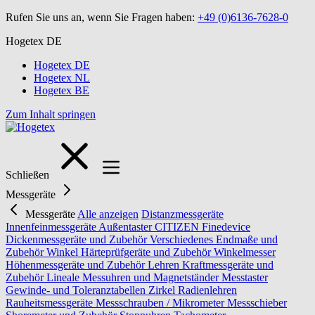
Rufen Sie uns an, wenn Sie Fragen haben:
+49 (0)6136-7628-0
Hogetex DE
Hogetex DE
Hogetex NL
Hogetex BE
Zum Inhalt springen
Schließen
Messgeräte
Messgeräte
Alle anzeigen
Distanzmessgeräte
Innenfeinmessgeräte
Außentaster
CITIZEN Finedevice
Dickenmessgeräte und Zubehör
Verschiedenes
Endmaße und
Zubehör
Winkel
Härteprüfgeräte und Zubehör
Winkelmesser
Höhenmessgeräte und Zubehör
Lehren
Kraftmessgeräte und
Zubehör
Lineale
Messuhren und Magnetständer
Messtaster
Gewinde- und Toleranztabellen
Zirkel
Radienlehren
Rauheitsmessgeräte
Messschrauben / Mikrometer
Messschieber