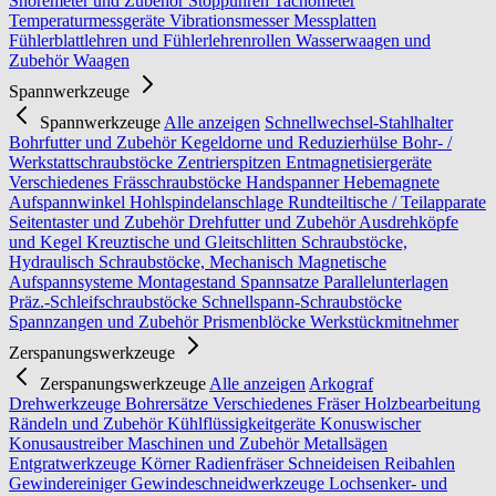
Shoremeter und Zubehör
Stoppuhren
Tachometer
Temperaturmessgeräte
Vibrationsmesser
Messplatten
Fühlerblattlehren und Fühlerlehrenrollen
Wasserwaagen und
Zubehör
Waagen
Spannwerkzeuge
Spannwerkzeuge
Alle anzeigen
Schnellwechsel-Stahlhalter
Bohrfutter und Zubehör
Kegeldorne und Reduzierhülse
Bohr- /
Werkstattschraubstöcke
Zentrierspitzen
Entmagnetisiergeräte
Verschiedenes
Frässchraubstöcke
Handspanner
Hebemagnete
Aufspannwinkel
Hohlspindelanschlage
Rundteiltische / Teilapparate
Seitentaster und Zubehör
Drehfutter und Zubehör
Ausdrehköpfe
und Kegel
Kreuztische und Gleitschlitten
Schraubstöcke,
Hydraulisch
Schraubstöcke, Mechanisch
Magnetische
Aufspannsysteme
Montagestand
Spannsatze
Parallelunterlagen
Präz.-Schleifschraubstöcke
Schnellspann-Schraubstöcke
Spannzangen und Zubehör
Prismenblöcke
Werkstückmitnehmer
Zerspanungswerkzeuge
Zerspanungswerkzeuge
Alle anzeigen
Arkograf
Drehwerkzeuge
Bohrersätze
Verschiedenes
Fräser
Holzbearbeitung
Rändeln und Zubehör
Kühlflüssigkeitgeräte
Konuswischer
Konusaustreiber
Maschinen und Zubehör
Metallsägen
Entgratwerkzeuge
Körner
Radienfräser
Schneideisen
Reibahlen
Gewindereiniger
Gewindeschneidwerkzeuge
Lochsenker- und