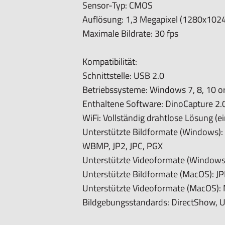
Sensor-Typ: CMOS
Microtouch-Sensor: Ja
Auflösung: 1,3 Megapixel (1280x1024
ESD-sicher: Nein
Maximale Bildrate: 30 fps
Informationen:
Kompatibilität:
Verpackungsinhalt: Mikroskop, WF-20,
Schnittstelle: USB 2.0
Benutzerhandbuch, N3C-O- Offene Ka
Betriebssysteme: Windows 7, 8, 10 o
Diffusorkappe, N3C-Verlängerungskap
Enthaltene Software: DinoCapture 2.
WiFi: Vollständig drahtlose Lösung (e
Garantieinformationen: 2 Jahre europ
Unterstützte Bildformate (Windows):
Regulatorische Genehmigung: CE, FC
WBMP, JP2, JPC, PGX
Unterstützte Videoformate (Windows
Unterstützte Bildformate (MacOS): J
Unterstützte Videoformate (MacOS):
Bildgebungsstandards: DirectShow, 