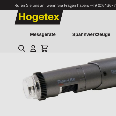
Rufen Sie uns an, wenn Sie Fragen haben:
+49 (0)6136-
Zum Inhalt springen
Messgeräte
Spannwerkzeuge
Suche
Cart
Startseite
/
Digitalmikroskop Dino-Lite WF4115ZTL, LWD, Wireles