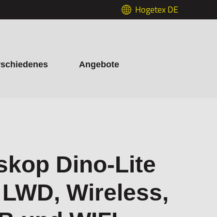
Hogetex DE
rschiedenes
Angebote
skop Dino-Lite
LWD, Wireless,