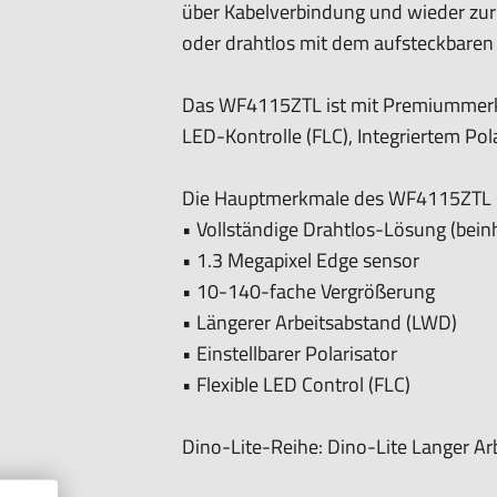
über Kabelverbindung und wieder zur
Makro-Zoom: Nein
oder drahtlos mit dem aufsteckbaren
Arbeitsabstand: Lang
Objektiv-Typ: Glas mit Antireflexions
Das WF4115ZTL ist mit Premiummerkma
LED-Kontrolle (FLC), Integriertem Pol
Sensor
Sensor-Typ: CMOS
Die Hauptmerkmale des WF4115ZTL 
Auflösung: 1,3 Megapixel (1280x1024
• Vollständige Drahtlos-Lösung (bein
Maximale Bildrate: 30 fps
• 1.3 Megapixel Edge sensor
• 10-140-fache Vergrößerung
Kompatibilität:
• Längerer Arbeitsabstand (LWD)
Schnittstelle: USB 2.0
• Einstellbarer Polarisator
Betriebssysteme: Windows 7, 8, 10 o
• Flexible LED Control (FLC)
Enthaltene Software: DinoCapture 2.
WiFi: Vollständig drahtlose Lösung (e
Dino-Lite-Reihe: Dino-Lite Langer Ar
Unterstützte Bildformate (Windows): 
WBMP, JP2, JPC, PGX