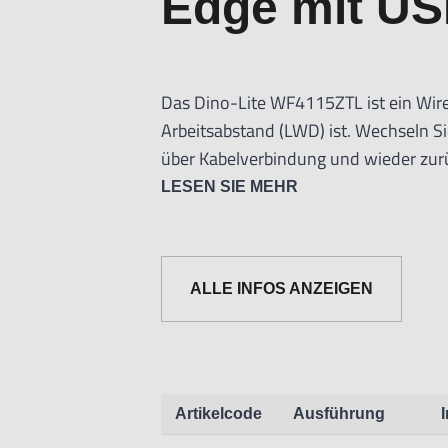
Edge mit US
Das Dino-Lite WF4115ZTL ist ein Wire
Arbeitsabstand (LWD) ist. Wechseln 
über Kabelverbindung und wieder zur
drahtlos mit dem aufsteckbaren WF-2
LESEN SIE MEHR
Das WF4115ZTL ist mit Premiummerkma
Kontrolle (FLC), Integriertem Polarisa
ALLE INFOS ANZEIGEN
Die Hauptmerkmale des WF4115ZTL s
• Vollständige Drahtlos-Lösung (bein
• 1.3 Megapixel Edge sensor
• 10-140-fache Vergrößerung
Artikelcode
Ausführung
• Längerer Arbeitsabstand (LWD)