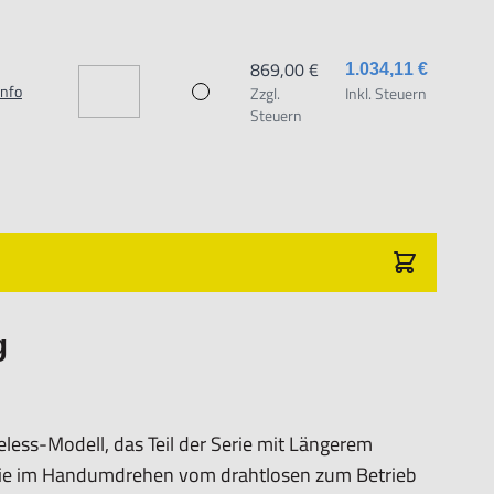
869,00 €
1.034,11 €
Info
Zzgl.
Inkl. Steuern
eitsabstand - Drahtlos
Steuern
en)
g
less-Modell, das Teil der Serie mit Längerem
 Sie im Handumdrehen vom drahtlosen zum Betrieb