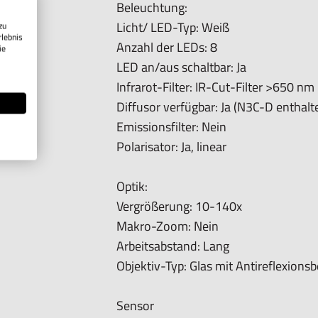
Beleuchtung:
Unterstützte Videoformate (Windows
Licht/ LED-Typ: Weiß
zu
Unterstützte Bildformate (MacOS): J
rlebnis
Anzahl der LEDs: 8
ie
Unterstützte Videoformate (MacOS):
LED an/aus schaltbar: Ja
Bildgebungsstandards: DirectShow, 
Infrarot-Filter: IR-Cut-Filter >650 nm
Diffusor verfügbar: Ja (N3C-D enthalt
Gehäuse:
Emissionsfilter: Nein
Gehäusematerial: Komposit-/Kunstst
Polarisator: Ja, linear
Vergrößerungssperre: Ja
Abmessungen: 11,4cm (L) x 3,3cm (T)
Optik:
Gewicht: 111g
Vergrößerung: 10-140x
Kabellänge: 1,8m
Makro-Zoom: Nein
Arbeitsabstand: Lang
Merkmale
Objektiv-Typ: Glas mit Antireflexions
Besonderes Merkmal: Flexible LED-St
Messung: Ja
Sensor
Kalibrierung: Ja