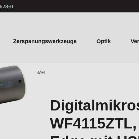
7628-0
Zerspanungswerkzeuge
Optik
Ve
s, Edge mit USB und WIFI
Digitalmikro
WF4115ZTL, 