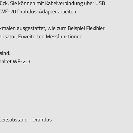
ück. Sie können mit Kabelverbindung über USB
 WF-20 Drahtlos-Adapter arbeiten.
beschichtung
len ausgestattet, wie zum Beispiel Flexibler
arisator, Erweiterten Messfunktionen.
sind:
)
haltet WF-20)
r 11, MacOS 10.12 und höher
0 (Windows), DinoXcope (Mac OS, kein EDOF, EDR)
inschließlich WF-20)
beitsabstand - Drahtlos
BMP, GIF, PNG, JPG, TIF, RAS, PNM, TGA, PCX, MNG,