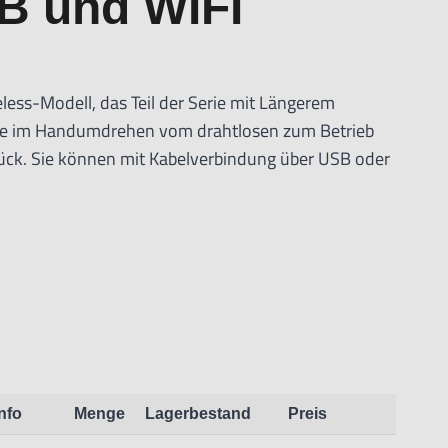
B und WIFI
less-Modell, das Teil der Serie mit Längerem
Sie im Handumdrehen vom drahtlosen zum Betrieb
ück. Sie können mit Kabelverbindung über USB oder
0 Drahtlos-Adapter arbeiten.
len ausgestattet, wie zum Beispiel Flexibler LED-
tor, Erweiterten Messfunktionen.
ind:
haltet WF-20)
Info
Menge
Lagerbestand
Preis