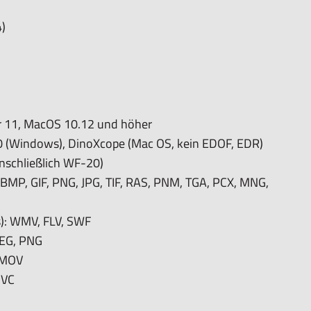
)
 Tragetasche, Software-CD, Kalibrierungsscheibe,
ppe, N3C-C- Geschlossene Kappe, N3C-D-
r 11, MacOS 10.12 und höher
pe, N3C-L- Lange Kappe, N3C-S- Seitenlichtkappe
0 (Windows), DinoXcope (Mac OS, kein EDOF, EDR)
inschließlich WF-20)
äische Garantie
 BMP, GIF, PNG, JPG, TIF, RAS, PNM, TGA, PCX, MNG,
C, ROHS
): WMV, FLV, SWF
PEG, PNG
 MOV
UVC