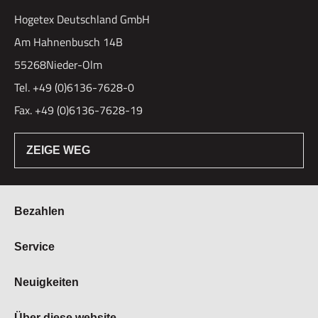
Hogetex Deutschland GmbH
Am Hahnenbusch 14B
55268Nieder-Olm
Tel. +49 (0)6136-7628-0
Fax. +49 (0)6136-7628-19
ZEIGE WEG
Bezahlen
Bestellung & Zahlung
Service
Widerrufsrecht
Über Hogetex
Neuigkeiten
Vertrag widerrufen
FAQ
Lieferzeiten
Messen
Über diese website