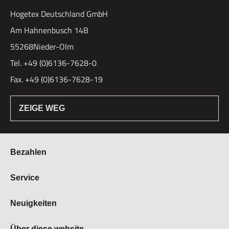
Hogetex Deutschland GmbH
Am Hahnenbusch 14B
55268Nieder-Olm
Tel. +49 (0)6136-7628-0
Fax. +49 (0)6136-7628-19
ZEIGE WEG
Bezahlen
Bestellung & Zahlung
Service
Widerrufsrecht
Über Hogetex
Neuigkeiten
Vertrag widerrufen
FAQ
Lieferzeiten
Messen
Über diese website