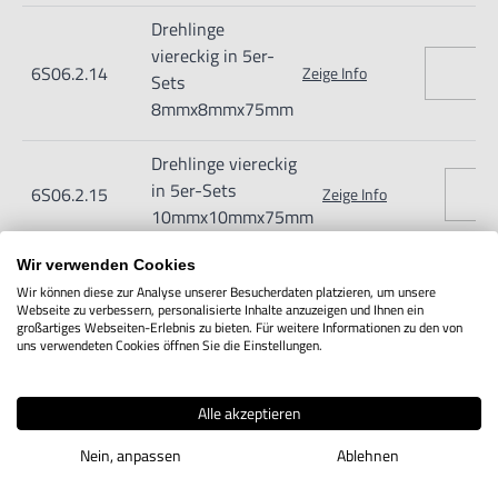
Drehlinge
viereckig in 5er-
6S06.2.14
Zeige Info
Sets
8mmx8mmx75mm
Drehlinge viereckig
in 5er-Sets
6S06.2.15
Zeige Info
10mmx10mmx75mm
Wir verwenden Cookies
Drehlinge viereckig
Wir können diese zur Analyse unserer Besucherdaten platzieren, um unsere
in 5er-Sets
6S06.2.16
Zeige Info
Webseite zu verbessern, personalisierte Inhalte anzuzeigen und Ihnen ein
12mmx12mmx75mm
großartiges Webseiten-Erlebnis zu bieten. Für weitere Informationen zu den von
uns verwendeten Cookies öffnen Sie die Einstellungen.
Drehlinge viereckig
in 5er-Sets
6S06.2.21
Zeige Info
Alle akzeptieren
3mmx3mmx100mm
Nein, anpassen
Ablehnen
Drehlinge viereckig