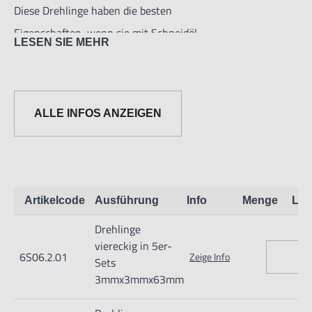
Diese Drehlinge haben die besten
Eigenschaften, wenn sie mit Schneidöl
LESEN SIE MEHR
eingesetzt werden.
ALLE INFOS ANZEIGEN
Artikelcode
Ausführung
Info
Menge
Lag
Informationen zur Produktsicherheit:
Drehlinge
Nur für technisch versierte und mit dem Produkt vertraute
viereckig in 5er-
Anwender sowie Handwerker geeignet.
6S06.2.01
Zeige Info
Sets
Nur für den vorhergesehenen Verwendungszweck geeignet.
3mmx3mmx63mm
Unsachgemäße Verwendung kann zu Schäden und