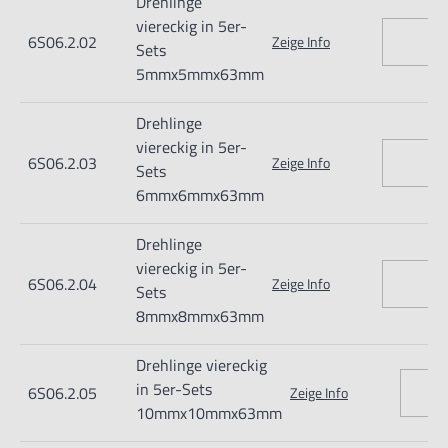
Drehlinge
Verletzungen führen.
viereckig in 5er-
6S06.2.02
Zeige Info
Importeur/Hersteller:
Sets
5mmx5mmx63mm
Hogetex/Kometex B.V., Gesinkkampstraat 1,7051 HR
Varsseveld/ Netherlands, email: Info@hogetex.com
Drehlinge
viereckig in 5er-
6S06.2.03
Zeige Info
Sets
6mmx6mmx63mm
Drehlinge
viereckig in 5er-
6S06.2.04
Zeige Info
Sets
8mmx8mmx63mm
Drehlinge viereckig
in 5er-Sets
6S06.2.05
Zeige Info
10mmx10mmx63mm