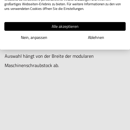
großartiges Webseiten-Erlebnis zu bieten. Für weitere Informationen zu den von
uns verwendeten Cookies öffnen Sie die Einstellungen.
Produktbeschreibung
Alle akzeptieren
Drehteller für modulare Maschinenspanner mit den
Nein, anpassen
Ablehnen
Teilenummern 3K21.4.40 bis einschließlich 3K21.4.48. Die
Auswahl hängt von der Breite der modularen
Maschinenschraubstock ab.