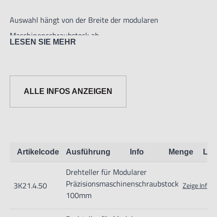
Teilenummern 3K21.4.40 bis einschließlich 3K21.4.48. Die
Auswahl hängt von der Breite der modularen
Maschinenschraubstock ab.
LESEN SIE MEHR
ALLE INFOS ANZEIGEN
Artikelcode
Ausführung
Info
Menge
Lag
Nur für technisch versierte und mit dem Produkt vertraute
Drehteller für Modularer
Anwender sowie Handwerker geeignet.
Präzisionsmaschinenschraubstock
3K21.4.50
Zeige Info
Nur für den vorhergesehenen Verwendungszweck geeignet.
100mm
Unsachgemäße Verwendung kann zu Schäden und