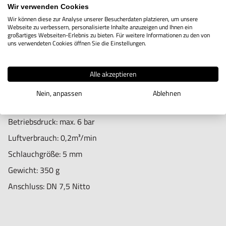
Verletzungen führen.
m) mit je einer
Wir verwenden Cookies
Wir können diese zur Analyse unserer Besucherdaten platzieren, um unsere
Importeur/Hersteller:
Aufnahme von Ø 3 und von Ø 6 mm geliefert.
Webseite zu verbessern, personalisierte Inhalte anzuzeigen und Ihnen ein
großartiges Webseiten-Erlebnis zu bieten. Für weitere Informationen zu den von
Hogetex/Kometex B.V., Gesinkkampstraat 1,7051 HR
Technische Daten:
uns verwendeten Cookies öffnen Sie die Einstellungen.
Varsseveld/ Netherlands, email: Info@hogetex.com
Stabdurchmesser: 21 mm
Gesamtlänge: 175 mm.
Alle akzeptieren
Umdrehungen 35000 U/min
Nein, anpassen
Ablehnen
Umdrehungssteuerung: Drehventil
Betriebsdruck: max. 6 bar
Luftverbrauch: 0,2m³/min
Schlauchgröße: 5 mm
Gewicht: 350 g
Anschluss: DN 7,5 Nitto