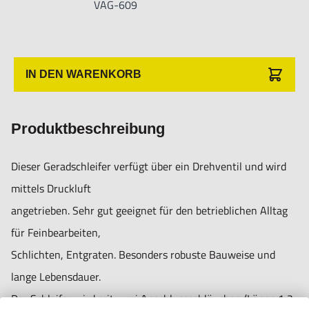
VAG-609
Luftverbrauch: 0,2m³/min
Schlauchgröße: 5 mm
Gewicht: 350 g
Anschluss: DN 7,5 Nitto
IN DEN WARENKORB
Produktbeschreibung
Dieser Geradschleifer verfügt über ein Drehventil und wird
mittels Druckluft
Informationen zur Produktsicherheit:
angetrieben. Sehr gut geeignet für den betrieblichen Alltag
Nur für technisch versierte und mit dem Produkt vertraute
für Feinbearbeiten,
Anwender sowie Handwerker geeignet.
Schlichten, Entgraten. Besonders robuste Bauweise und
Nur für den vorhergesehenen Verwendungszweck geeignet.
lange Lebensdauer.
Unsachgemäße Verwendung kann zu Schäden und
Der Schleifer wird mit zwei Anschlussschläuchen (Länge 1,2