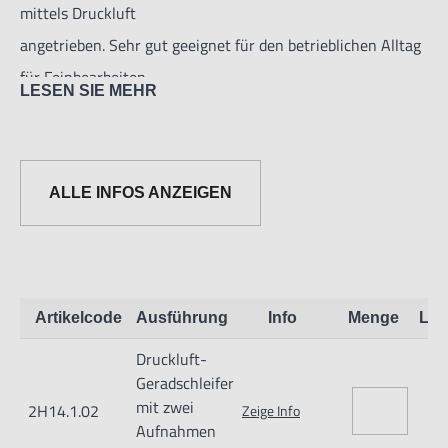
mittels Druckluft
angetrieben. Sehr gut geeignet für den betrieblichen Alltag
für Feinbearbeiten,
LESEN SIE MEHR
Schlichten, Entgraten. Besonders robuste Bauweise und
lange Lebensdauer.
Der Schleifer wird mit zwei Anschlussschläuchen (Länge
ALLE INFOS ANZEIGEN
1,2 m) mit je einer
Aufnahme von Ø 3 und von Ø 6 mm geliefert.
Technische Daten:
Stabdurchmesser: 21 mm
Artikelcode
Ausführung
Info
Menge
Lag
Gesamtlänge: 175 mm.
Druckluft-
Umdrehungen 35000 U/min
Geradschleifer
Umdrehungssteuerung: Drehventil
mit zwei
2H14.1.02
Zeige Info
Betriebsdruck: max. 6 bar
Aufnahmen