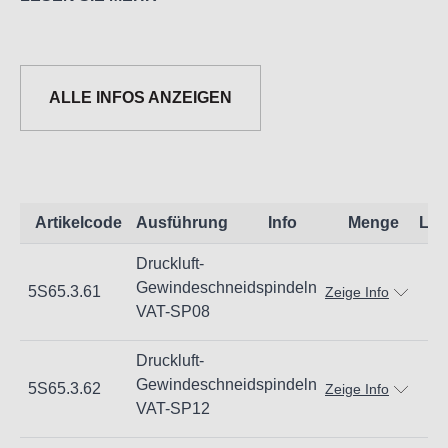
Luftdruck auf 6,3 kg/cm² zu halten.
Die Spindeln haben eine hohe Drehmomentkraft, eine
ALLE INFOS ANZEIGEN
handliche Form und sind bedienungsfreundlich. Für alle
Arten von Gewindeschneidarbeiten!
Artikelcode
Ausführung
Info
Menge
Lag
Druckluft-
Gewindeschneidspindeln
5S65.3.61
Zeige Info
Informationen zur Produktsicherheit:
VAT-SP08
Nur für technisch versierte und mit dem Produkt vertraute
Druckluft-
Anwender sowie Handwerker geeignet.
Gewindeschneidspindeln
5S65.3.62
Zeige Info
Nur für den vorhergesehenen Verwendungszweck
VAT-SP12
geeignet.