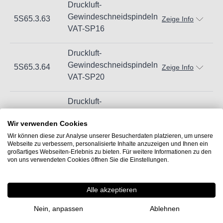
Druckluft-
Unsachgemäße Verwendung kann zu Schäden und
Gewindeschneidspindeln
5S65.3.63
Zeige Info
Verletzungen führen.
VAT-SP16
Importeur/Hersteller:
Druckluft-
Hogetex/Kometex B.V., Gesinkkampstraat 1,7051 HR
Gewindeschneidspindeln
5S65.3.64
Zeige Info
Varsseveld/ Netherlands, email: Info@hogetex.com
VAT-SP20
Druckluft-
Gewindeschneidspindeln
5S65.3.65
Zeige Info
Wir verwenden Cookies
VAT-SP22
Wir können diese zur Analyse unserer Besucherdaten platzieren, um unsere
Webseite zu verbessern, personalisierte Inhalte anzuzeigen und Ihnen ein
Druckluft-
großartiges Webseiten-Erlebnis zu bieten. Für weitere Informationen zu den
von uns verwendeten Cookies öffnen Sie die Einstellungen.
Gewindeschneidspindeln
5S65.3.66
Zeige Info
VAT-SP24
Alle akzeptieren
Nein, anpassen
Ablehnen