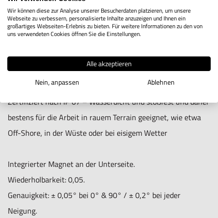
Signalton bei 0°, 90° und bei jeder gespeicherten Neigung.
sie für jede Mess- und Inspektionsarbeit bestens
Wir können diese zur Analyse unserer Besucherdaten platzieren, um unsere
Webseite zu verbessern, personalisierte Inhalte anzuzeigen und Ihnen ein
An-/Ausschalter.
ausgerüstet.
großartiges Webseiten-Erlebnis zu bieten. Für weitere Informationen zu den von
uns verwendeten Cookies öffnen Sie die Einstellungen.
Automatische Abschaltung nach 3 Minuten.
Helles LED-Display ermöglicht dem Nutzer das Arbeiten bei
Alle akzeptieren
wenig Licht, z.B. beim Tunnel-, Brücken- und Schiffsbau.
Nein, anpassen
Ablehnen
Zertifiziert nach IP 67 – Wasserdicht und stoßfest und daher
bestens für die Arbeit in rauem Terrain geeignet, wie etwa
Off-Shore, in der Wüste oder bei eisigem Wetter
Integrierter Magnet an der Unterseite.
Wiederholbarkeit: 0,05.
Genauigkeit: ± 0,05° bei 0° & 90° / ± 0,2° bei jeder
Neigung.