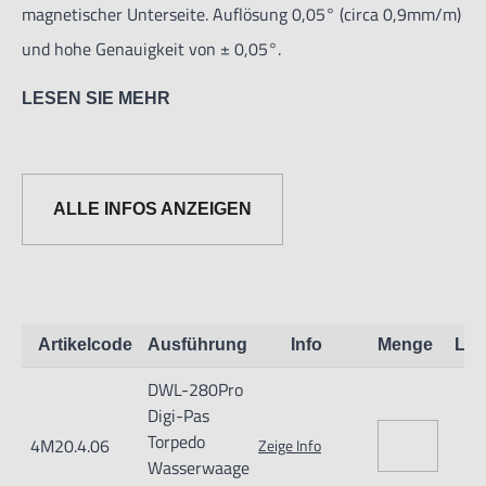
magnetischer Unterseite. Auflösung 0,05° (circa 0,9mm/m)
und hohe Genauigkeit von ± 0,05°.
LESEN SIE MEHR
Die Digi-Pas Torpedo Wasserwaage ist die digitale Version
der konventionellen Torpedo Wasserwaage. Mit dem
eleganten Design und der modernen Sensortechnologie ist
ALLE INFOS ANZEIGEN
sie für jede Mess- und Inspektionsarbeit bestens
ausgerüstet.
Helles LED-Display ermöglicht dem Nutzer das Arbeiten bei
Artikelcode
Ausführung
Info
Menge
Lag
wenig Licht, z.B. beim Tunnel-, Brücken- und Schiffsbau.
DWL-280Pro
Digi-Pas
Zertifiziert nach IP 67 – Wasserdicht und stoßfest und
Torpedo
4M20.4.06
Zeige Info
daher bestens für die Arbeit in rauem Terrain geeignet, wie
Wasserwaage