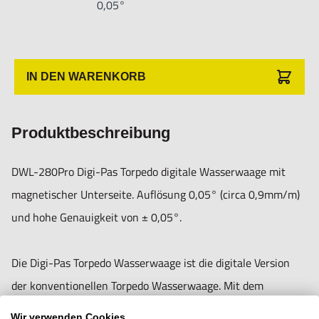
0,05°
etwa Off-Shore, in der Wüste oder bei eisigem Wetter
Integrierter Magnet an der Unterseite.
Wiederholbarkeit: 0,05.
IN DEN WARENKORB
Genauigkeit: ± 0,05° bei 0° & 90° / ± 0,2° bei jeder
Neigung.
Produktbeschreibung
Kalibrierungsfunktion, kann einfach und schnell selbst
kalibriert werden.
DWL-280Pro Digi-Pas Torpedo digitale Wasserwaage mit
Speicherfunktion.
magnetischer Unterseite. Auflösung 0,05° (circa 0,9mm/m)
Umschaltbare Anzeige in Grad (°) in Steigung (%), mm/m,
und hohe Genauigkeit von ± 0,05°.
Zoll/Fuß
Auf dem LCD-Display können die Werte unabhängig von der
Die Digi-Pas Torpedo Wasserwaage ist die digitale Version
Ausrichtung der Wasserwaage stets senkrecht abgelesen
der konventionellen Torpedo Wasserwaage. Mit dem
werden.
eleganten Design und der modernen Sensortechnologie ist
Wir verwenden Cookies